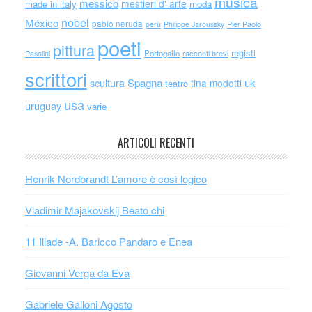
musica
messico
mestieri d' arte
made in italy
moda
nobel
México
pablo neruda
perù
Philippe Jaroussky
Pier Paolo
poeti
pittura
registi
Portogallo
racconti brevi
Pasolini
scrittori
scultura
Spagna
uk
tina modotti
teatro
usa
uruguay
varie
ARTICOLI RECENTI
Henrik Nordbrandt L’amore è così logico
Vladimir Majakovskij Beato chi
11 Iliade -A. Baricco Pandaro e Enea
Giovanni Verga da Eva
Gabriele Galloni Agosto