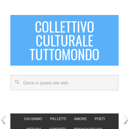
COLLETTIVO
CULTURALE
TUTTOMONDO
CHI SIAMO
PIÙ LETTI
AMORE
POETI
PITTURA
CONTATTI
PRIVACY POLICY