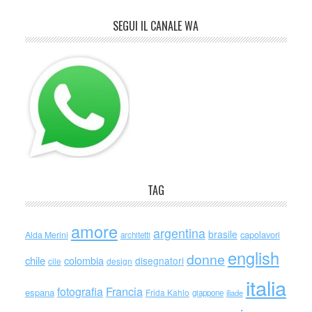
SEGUI IL CANALE WA
TAG
amore
argentina
brasile
capolavori
Alda Merini
architetti
english
donne
chile
colombia
disegnatori
cile
design
italia
Francia
fotografia
espana
Frida Kahlo
giappone
iliade