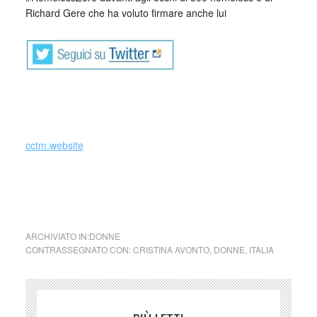
Richard Gere che ha voluto firmare anche lui
_
cctm.website
homeless cctm donne arte amore cultura bellezza poesia
italia latino america a noi piace leggere
ARCHIVIATO IN:
DONNE
CONTRASSEGNATO CON:
CRISTINA AVONTO
,
DONNE
,
ITALIA