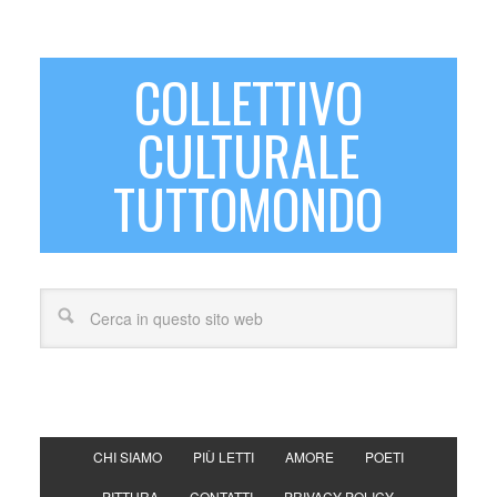
COLLETTIVO
CULTURALE
TUTTOMONDO
CHI SIAMO
PIÙ LETTI
AMORE
POETI
PITTURA
CONTATTI
PRIVACY POLICY