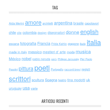
TAG
amore
argentina
brasile
capolavori
Alda Merini
architetti
english
donne
chile
colombia
disegnatori
cile
design
italia
Francia
fotografia
espana
Frida Kahlo
giappone
iliade
musica
messico
mestieri d' arte
made in italy
moda
nobel
México
pablo neruda
perù
Philippe Jaroussky
Pier Paolo
poeti
pittura
registi
Portogallo
racconti brevi
Pasolini
scrittori
scultura
Spagna
uk
tina modotti
teatro
usa
uruguay
varie
ARTICOLI RECENTI