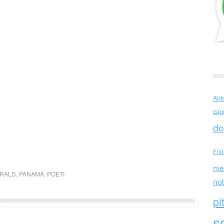
Ald
cap
do
Fri
me
ERALD
,
PANAMÁ
,
POETI
no
pi
sc