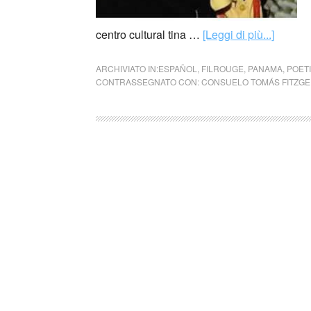
centro cultural tina …
[Leggi di più...]
ARCHIVIATO IN:
ESPAÑOL
,
FILROUGE
,
PANAMA
,
POETI
CONTRASSEGNATO CON:
CONSUELO TOMÁS FITZG