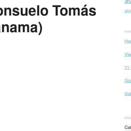
onsuelo Tomás
ur
Panama)
Hen
Vla
11 
Gio
Gab
Cat