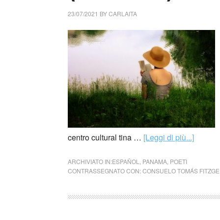
23/07/2021
BY
CARLAITA
centro cultural tina …
[Leggi di più...]
ARCHIVIATO IN:
ESPAÑOL
,
PANAMA
,
POETI
CONTRASSEGNATO CON:
CONSUELO TOMÁS FITZG