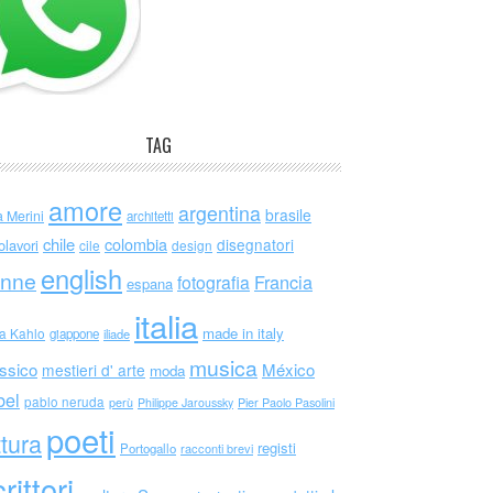
TAG
amore
argentina
brasile
a Merini
architetti
chile
colombia
disegnatori
olavori
cile
design
english
nne
Francia
fotografia
espana
italia
made in italy
da Kahlo
giappone
iliade
musica
ssico
México
mestieri d' arte
moda
bel
pablo neruda
perù
Philippe Jaroussky
Pier Paolo Pasolini
poeti
ttura
registi
Portogallo
racconti brevi
rittori