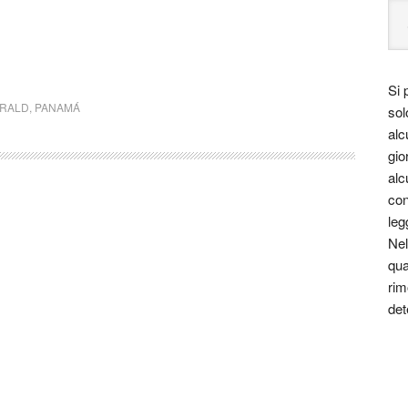
Si 
ERALD
,
PANAMÁ
sol
alc
gio
alc
con
leg
Nel
qua
rim
det