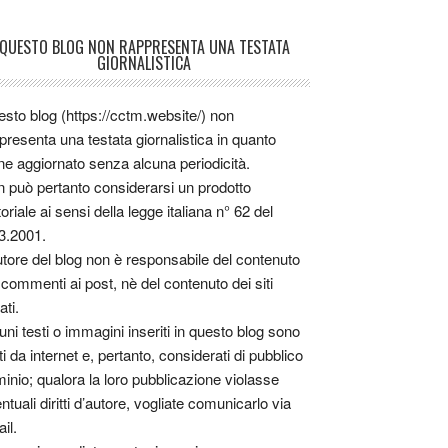
QUESTO BLOG NON RAPPRESENTA UNA TESTATA
GIORNALISTICA
sto blog (https://cctm.website/) non
presenta una testata giornalistica in quanto
ne aggiornato senza alcuna periodicità.
 può pertanto considerarsi un prodotto
toriale ai sensi della legge italiana n° 62 del
3.2001.
utore del blog non è responsabile del contenuto
 commenti ai post, nè del contenuto dei siti
ati.
uni testi o immagini inseriti in questo blog sono
tti da internet e, pertanto, considerati di pubblico
inio; qualora la loro pubblicazione violasse
ntuali diritti d’autore, vogliate comunicarlo via
il.