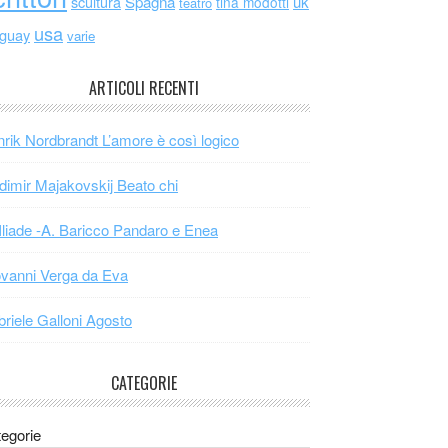
scultura
Spagna
uk
tina modotti
teatro
usa
uguay
varie
ARTICOLI RECENTI
rik Nordbrandt L’amore è così logico
dimir Majakovskij Beato chi
Iliade -A. Baricco Pandaro e Enea
vanni Verga da Eva
riele Galloni Agosto
CATEGORIE
egorie