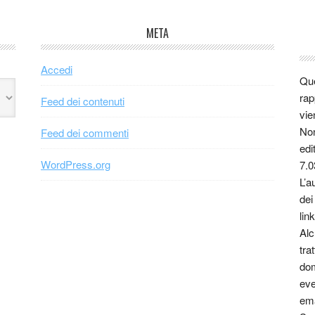
META
Accedi
Que
rap
Feed dei contenuti
vie
Non
Feed dei commenti
edi
WordPress.org
7.0
L’a
dei
link
Alc
tra
dom
eve
ema