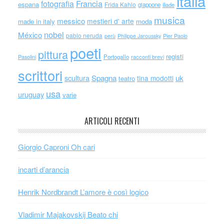
italia
Francia
fotografia
espana
Frida Kahlo
giappone
iliade
musica
messico
mestieri d' arte
made in italy
moda
nobel
México
pablo neruda
perù
Philippe Jaroussky
Pier Paolo
poeti
pittura
registi
Portogallo
racconti brevi
Pasolini
scrittori
scultura
Spagna
uk
tina modotti
teatro
usa
uruguay
varie
ARTICOLI RECENTI
Giorgio Caproni Oh cari
incarti d’arancia
Henrik Nordbrandt L’amore è così logico
Vladimir Majakovskij Beato chi