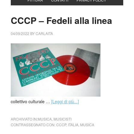
CCCP – Fedeli alla linea
04/09/2022
BY
CARLAITA
collettivo culturale …
[Leggi di più...]
ARCHIVIATO IN:
MUSICA
,
MUSICISTI
CONTRASSEGNATO CON:
CCCP
,
ITALIA
,
MUSICA