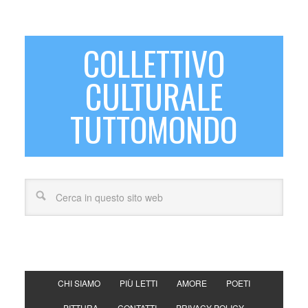
COLLETTIVO
CULTURALE
TUTTOMONDO
CHI SIAMO
PIÙ LETTI
AMORE
POETI
PITTURA
CONTATTI
PRIVACY POLICY