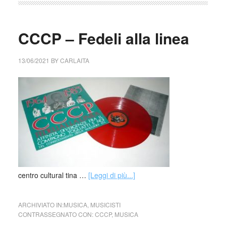
CCCP – Fedeli alla linea
13/06/2021
BY
CARLAITA
centro cultural tina …
[Leggi di più...]
ARCHIVIATO IN:
MUSICA
,
MUSICISTI
CONTRASSEGNATO CON:
CCCP
,
MUSICA