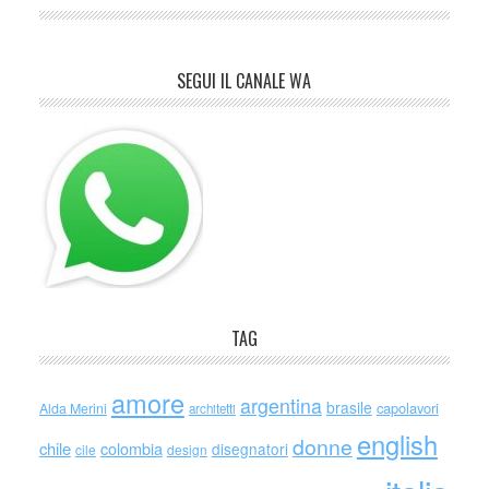
SEGUI IL CANALE WA
TAG
amore
argentina
brasile
capolavori
Alda Merini
architetti
english
donne
chile
colombia
disegnatori
cile
design