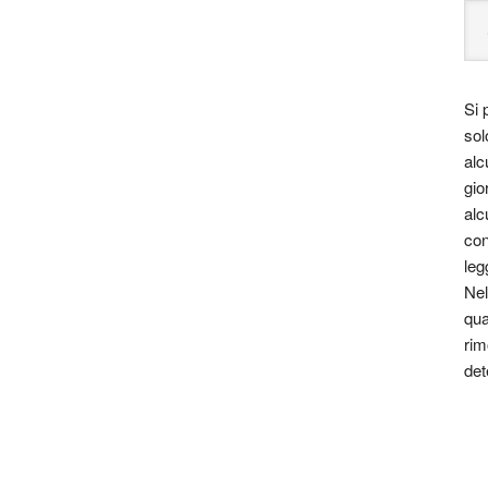
Si 
sol
alc
gio
alc
con
leg
Nel
qua
rim
det