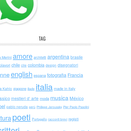
TAG
amore
argentina
brasile
a Merini
architetti
chile
colombia
disegnatori
olavori
cile
design
english
nne
Francia
fotografia
espana
italia
made in italy
da Kahlo
giappone
iliade
musica
ssico
México
mestieri d' arte
moda
bel
pablo neruda
perù
Philippe Jaroussky
Pier Paolo Pasolini
poeti
ttura
registi
Portogallo
racconti brevi
rittori