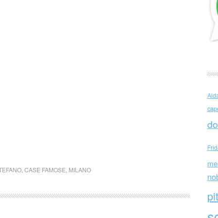
Ald
cap
do
Fri
me
STEFANO
,
CASE FAMOSE
,
MILANO
no
pi
sc