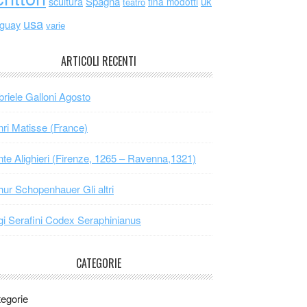
scultura
Spagna
uk
tina modotti
teatro
usa
uguay
varie
ARTICOLI RECENTI
riele Galloni Agosto
ri Matisse (France)
te Alighieri (Firenze, 1265 – Ravenna,1321)
hur Schopenhauer Gli altri
gi Serafini Codex Seraphinianus
CATEGORIE
egorie