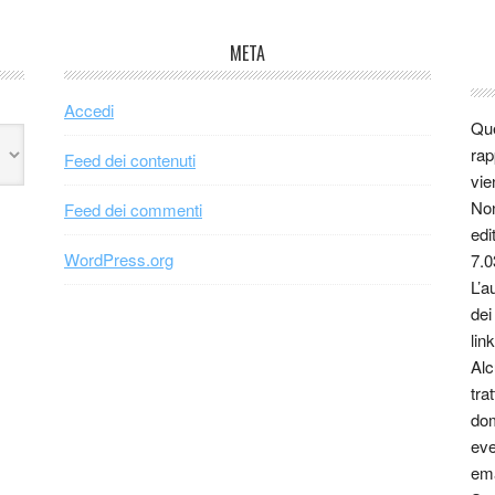
META
Accedi
Que
rap
Feed dei contenuti
vie
Non
Feed dei commenti
edi
WordPress.org
7.0
L’a
dei
link
Alc
tra
dom
eve
ema