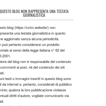
QUESTO BLOG NON RAPPRESENTA UNA TESTATA
GIORNALISTICA
sto blog (https://cctm.website/) non
presenta una testata giornalistica in quanto
ne aggiornato senza alcuna periodicità.
 può pertanto considerarsi un prodotto
toriale ai sensi della legge italiana n° 62 del
3.2001.
utore del blog non è responsabile del contenuto
 commenti ai post, nè del contenuto dei siti
ati.
uni testi o immagini inseriti in questo blog sono
tti da internet e, pertanto, considerati di pubblico
inio; qualora la loro pubblicazione violasse
ntuali diritti d’autore, vogliate comunicarlo via
il.