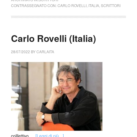
CONTRASSEGNATO CON:
CARLO ROVELLI
,
ITALIA
,
SCRITTORI
Carlo Rovelli (Italia)
28/07/2022
BY
CARLAITA
colllettivo …
[Leggi di più...]