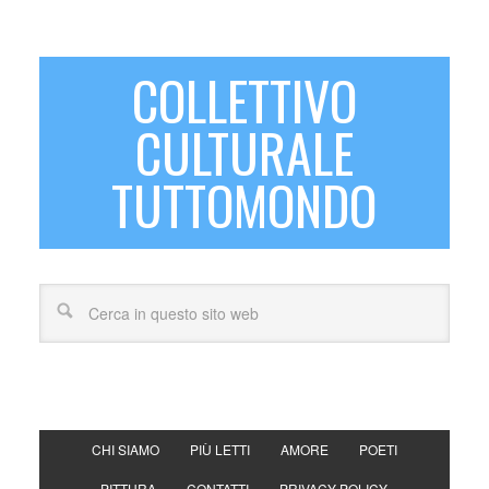
COLLETTIVO
CULTURALE
TUTTOMONDO
CHI SIAMO
PIÙ LETTI
AMORE
POETI
PITTURA
CONTATTI
PRIVACY POLICY