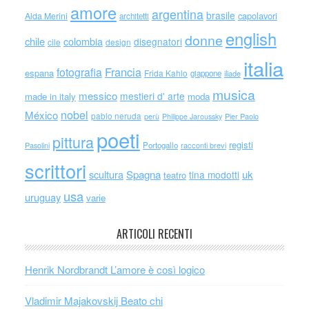
amore
argentina
brasile
capolavori
Alda Merini
architetti
english
donne
chile
colombia
disegnatori
cile
design
italia
Francia
fotografia
espana
Frida Kahlo
giappone
iliade
musica
messico
mestieri d' arte
made in italy
moda
nobel
México
pablo neruda
perù
Philippe Jaroussky
Pier Paolo
poeti
pittura
registi
Portogallo
racconti brevi
Pasolini
scrittori
scultura
Spagna
uk
tina modotti
teatro
usa
uruguay
varie
ARTICOLI RECENTI
Henrik Nordbrandt L’amore è così logico
Vladimir Majakovskij Beato chi