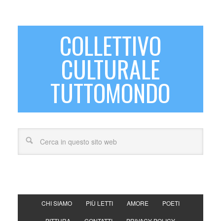
COLLETTIVO
CULTURALE
TUTTOMONDO
CHI SIAMO
PIÙ LETTI
AMORE
POETI
PITTURA
CONTATTI
PRIVACY POLICY