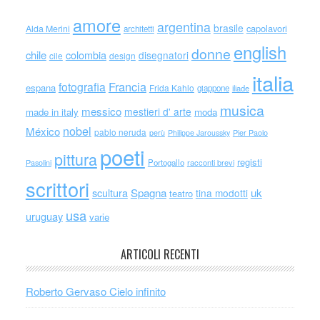
amore
argentina
brasile
capolavori
Alda Merini
architetti
english
donne
chile
colombia
disegnatori
cile
design
italia
Francia
fotografia
espana
Frida Kahlo
giappone
iliade
musica
messico
mestieri d' arte
made in italy
moda
nobel
México
pablo neruda
perù
Philippe Jaroussky
Pier Paolo
poeti
pittura
registi
Portogallo
racconti brevi
Pasolini
scrittori
scultura
Spagna
uk
tina modotti
teatro
usa
uruguay
varie
ARTICOLI RECENTI
Roberto Gervaso Cielo infinito