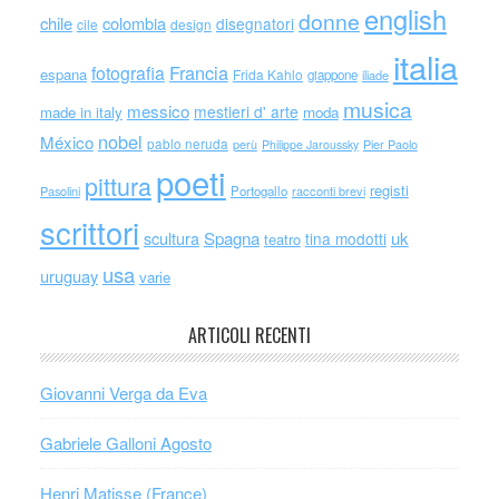
english
donne
chile
colombia
disegnatori
cile
design
italia
Francia
fotografia
espana
Frida Kahlo
giappone
iliade
musica
messico
mestieri d' arte
made in italy
moda
nobel
México
pablo neruda
perù
Philippe Jaroussky
Pier Paolo
poeti
pittura
registi
Portogallo
racconti brevi
Pasolini
scrittori
scultura
Spagna
uk
tina modotti
teatro
usa
uruguay
varie
ARTICOLI RECENTI
Giovanni Verga da Eva
Gabriele Galloni Agosto
Henri Matisse (France)