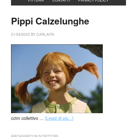
Pippi Calzelunghe
21/04/2025
BY
CARLAITA
cctm collettivo …
[Leggi di più...]
ARCHIVIATO IN:
SCRITTORI