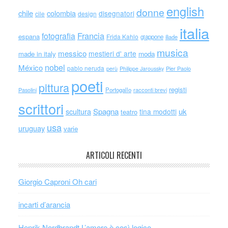
english
donne
chile
colombia
disegnatori
cile
design
italia
Francia
fotografia
espana
Frida Kahlo
giappone
iliade
musica
messico
mestieri d' arte
made in italy
moda
nobel
México
pablo neruda
perù
Philippe Jaroussky
Pier Paolo
poeti
pittura
registi
Portogallo
racconti brevi
Pasolini
scrittori
scultura
Spagna
uk
tina modotti
teatro
usa
uruguay
varie
ARTICOLI RECENTI
Giorgio Caproni Oh cari
incarti d’arancia
Henrik Nordbrandt L’amore è così logico