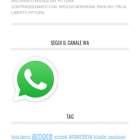
ARCHIVIATO IN:
ENGLISH
,
PITTURA
CONTRASSEGNATO CON:
AROLDO BONZAGNI
,
ENGLISH
,
ITALIA
,
LIBERTY
,
PITTURA
SEGUI IL CANALE WA
TAG
amore
argentina
brasile
capolavori
Alda Merini
architetti