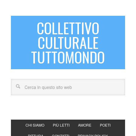
COLLETTIVO
CULTURALE
TUTTOMONDO
CHI SIAMO
PIÙ LETTI
AMORE
POETI
PITTURA
CONTATTI
PRIVACY POLICY