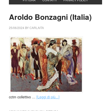
Aroldo Bonzagni (Italia)
25/06/2024
BY
CARLAITA
cctm collettivo …
[Leggi di più...]