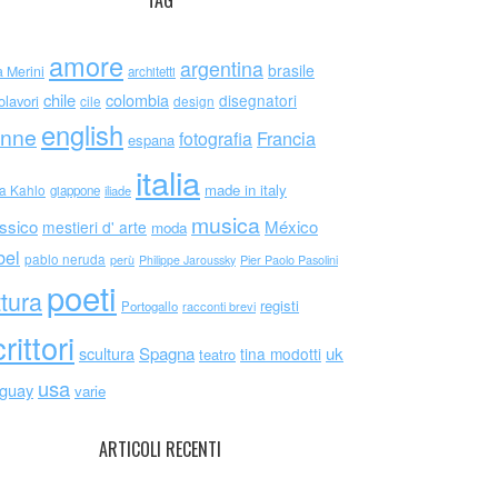
TAG
amore
argentina
brasile
a Merini
architetti
chile
colombia
disegnatori
olavori
cile
design
english
nne
Francia
fotografia
espana
italia
made in italy
da Kahlo
giappone
iliade
musica
ssico
México
mestieri d' arte
moda
bel
pablo neruda
perù
Philippe Jaroussky
Pier Paolo Pasolini
poeti
ttura
registi
Portogallo
racconti brevi
rittori
scultura
Spagna
uk
tina modotti
teatro
usa
uguay
varie
ARTICOLI RECENTI