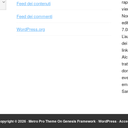
rap
Feed dei contenuti
vie
Non
Feed dei commenti
edi
WordPress.org
7.0
L’a
dei
link
Alc
tra
dom
eve
ema
Sar
opyright © 2026 ·
Metro Pro Theme
On
Genesis Framework
·
WordPress
·
Acce