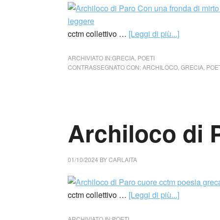
cctm collettivo …
[Leggi di più...]
ARCHIVIATO IN:
GRECIA
,
POETI
CONTRASSEGNATO CON:
ARCHILOCO
,
GRECIA
,
POET
Archiloco di 
01/10/2024
BY
CARLAITA
cctm collettivo …
[Leggi di più...]
ARCHIVIATO IN:
POETI