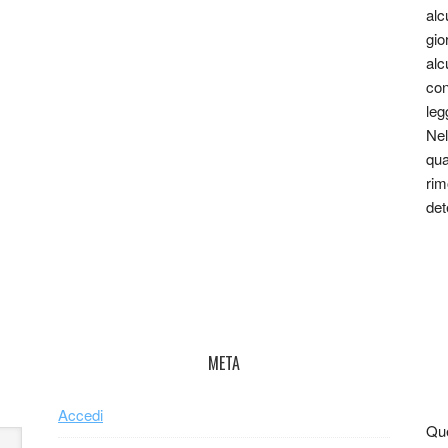
alc
gio
alc
con
leg
Nel
qua
rim
det
META
Accedi
Que