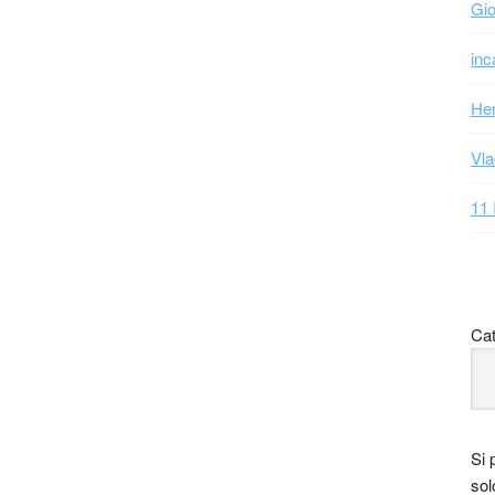
Gio
inc
Hen
Vla
11 
Cat
Si 
sol