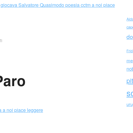
Ald
cap
do
I
Fri
me
no
Paro
pi
sc
ur