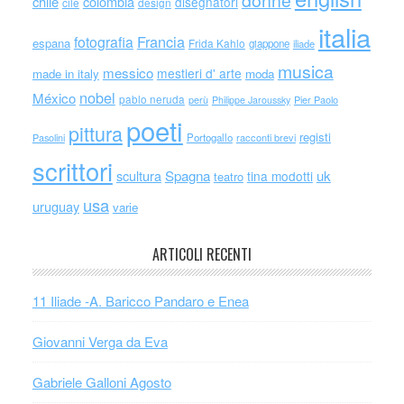
donne
chile
colombia
disegnatori
cile
design
italia
Francia
fotografia
espana
Frida Kahlo
giappone
iliade
musica
messico
mestieri d' arte
made in italy
moda
nobel
México
pablo neruda
perù
Philippe Jaroussky
Pier Paolo
poeti
pittura
registi
Portogallo
racconti brevi
Pasolini
scrittori
scultura
Spagna
uk
tina modotti
teatro
usa
uruguay
varie
ARTICOLI RECENTI
11 Iliade -A. Baricco Pandaro e Enea
Giovanni Verga da Eva
Gabriele Galloni Agosto