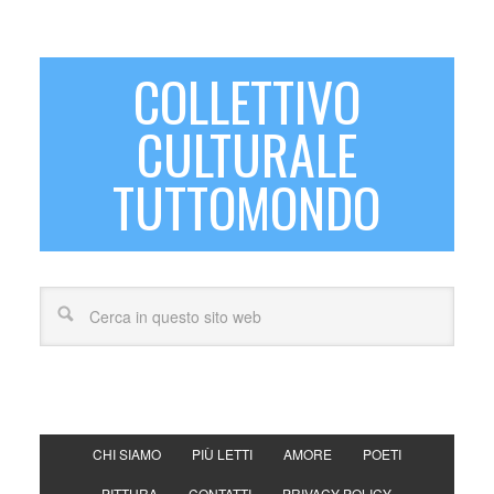
COLLETTIVO
CULTURALE
TUTTOMONDO
CHI SIAMO
PIÙ LETTI
AMORE
POETI
PITTURA
CONTATTI
PRIVACY POLICY