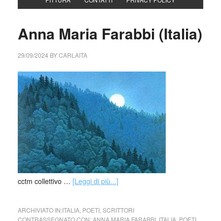
Anna Maria Farabbi (Italia)
29/09/2024
BY
CARLAITA
cctm collettivo …
[Leggi di più...]
ARCHIVIATO IN:
ITALIA
,
POETI
,
SCRITTORI
CONTRASSEGNATO CON:
ANNA MARIA FARABBI
,
ITALIA
,
POETI
,