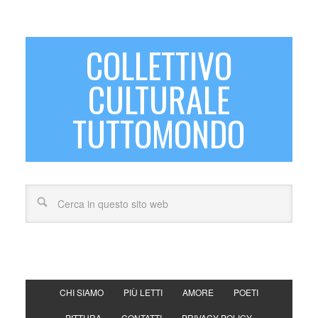
COLLETTIVO
CULTURALE
TUTTOMONDO
CHI SIAMO
PIÙ LETTI
AMORE
POETI
PITTURA
CONTATTI
PRIVACY POLICY