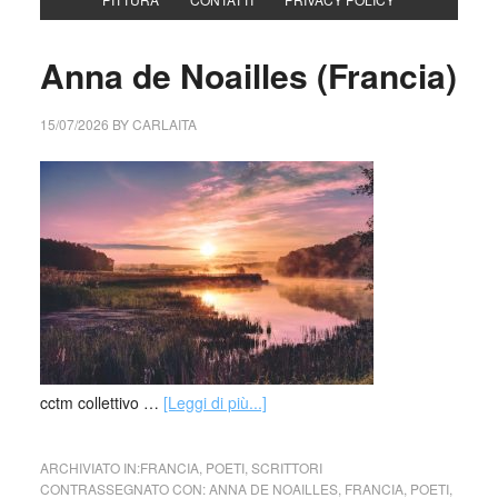
Anna de Noailles (Francia)
15/07/2026
BY
CARLAITA
cctm collettivo …
[Leggi di più...]
ARCHIVIATO IN:
FRANCIA
,
POETI
,
SCRITTORI
CONTRASSEGNATO CON:
ANNA DE NOAILLES
,
FRANCIA
,
POETI
,