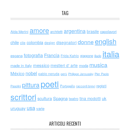
TAG
amore
argentina
brasile
capolavori
Alda Merini
architetti
english
donne
chile
colombia
disegnatori
cile
design
italia
Francia
fotografia
espana
Frida Kahlo
giappone
iliade
musica
messico
mestieri d' arte
made in italy
moda
nobel
México
pablo neruda
perù
Philippe Jaroussky
Pier Paolo
poeti
pittura
registi
Portogallo
racconti brevi
Pasolini
scrittori
scultura
Spagna
uk
tina modotti
teatro
usa
uruguay
varie
ARTICOLI RECENTI