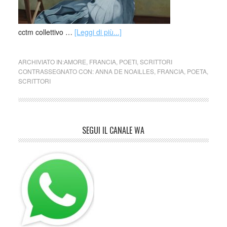
cctm collettivo …
[Leggi di più...]
ARCHIVIATO IN:
AMORE
,
FRANCIA
,
POETI
,
SCRITTORI
CONTRASSEGNATO CON:
ANNA DE NOAILLES
,
FRANCIA
,
POETA
,
SCRITTORI
SEGUI IL CANALE WA