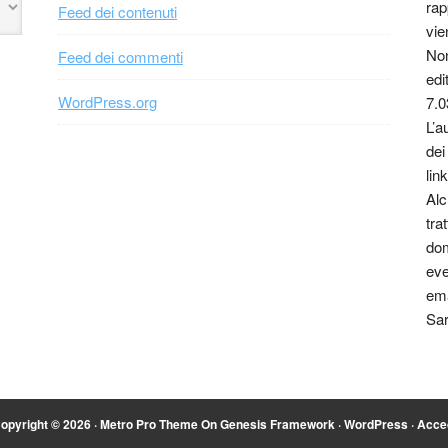
rap
Feed dei contenuti
vie
Non
Feed dei commenti
edi
WordPress.org
7.0
L’a
dei
link
Alc
tra
dom
eve
ema
Sar
opyright © 2026 ·
Metro Pro Theme
On
Genesis Framework
·
WordPress
·
Acce