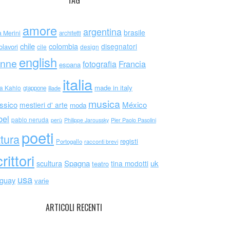
TAG
amore
argentina
brasile
a Merini
architetti
chile
colombia
disegnatori
olavori
cile
design
english
nne
Francia
fotografia
espana
italia
made in italy
da Kahlo
giappone
iliade
musica
ssico
México
mestieri d' arte
moda
bel
pablo neruda
perù
Philippe Jaroussky
Pier Paolo Pasolini
poeti
ttura
registi
Portogallo
racconti brevi
rittori
scultura
Spagna
uk
tina modotti
teatro
usa
uguay
varie
ARTICOLI RECENTI