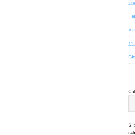
inc
Hen
Vla
11 
Gio
Cat
Si 
sol