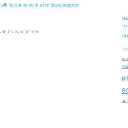
Ald
cap
NNE
,
ITALIA
,
SCRITTORI
do
Fri
me
no
pi
sc
ur