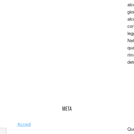
alc
gio
alc
con
leg
Nel
qua
rim
det
META
Accedi
Que