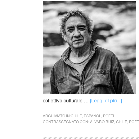
collettivo culturale …
[Leggi di più...]
ARCHIVIATO IN:
CHILE
,
ESPAÑOL
,
POETI
CONTRASSEGNATO CON:
ÁLVARO RUIZ
,
CHILE
,
POET