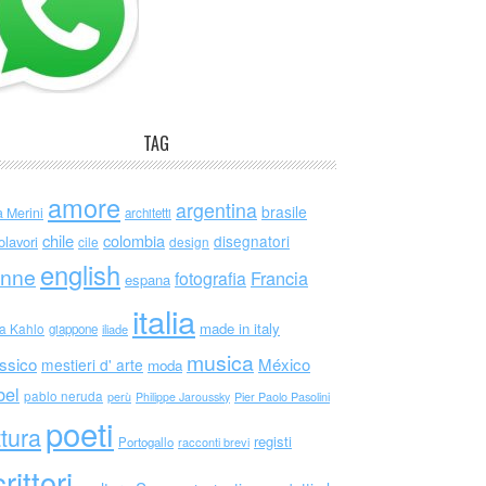
TAG
amore
argentina
brasile
a Merini
architetti
chile
colombia
disegnatori
olavori
cile
design
english
nne
Francia
fotografia
espana
italia
made in italy
da Kahlo
giappone
iliade
musica
ssico
México
mestieri d' arte
moda
bel
pablo neruda
perù
Philippe Jaroussky
Pier Paolo Pasolini
poeti
ttura
registi
Portogallo
racconti brevi
rittori