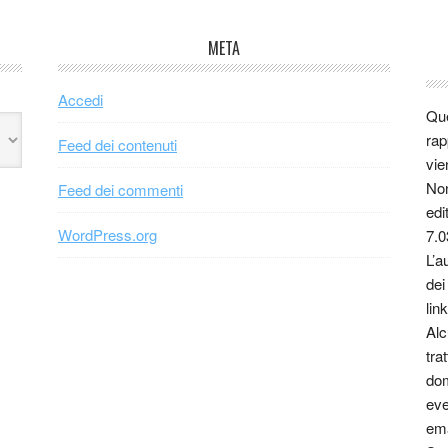
META
Accedi
Que
rap
Feed dei contenuti
vie
Non
Feed dei commenti
edi
WordPress.org
7.0
L’a
dei
link
Alc
tra
dom
eve
ema