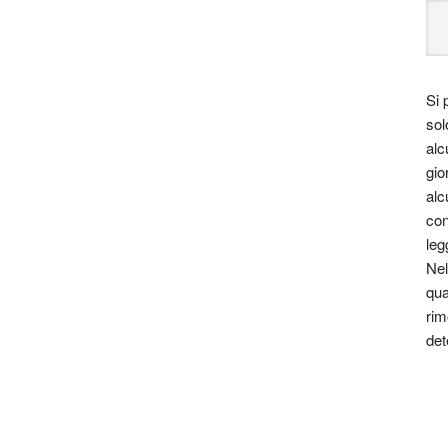
Si 
sol
alc
gio
alc
con
leg
Nel
qua
rim
det