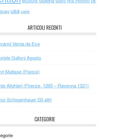
scultura
Spagna
uk
tina modotti
teatro
usa
uguay
varie
ARTICOLI RECENTI
vanni Verga da Eva
riele Galloni Agosto
ri Matisse (France)
te Alighieri (Firenze, 1265 – Ravenna,1321)
hur Schopenhauer Gli altri
CATEGORIE
egorie