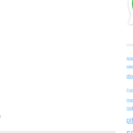
Ald
cap
do
Fri
me
no
I
pi
sc