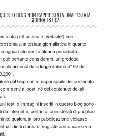
QUESTO BLOG NON RAPPRESENTA UNA TESTATA
GIORNALISTICA
sto blog (https://cctm.website/) non
presenta una testata giornalistica in quanto
ne aggiornato senza alcuna periodicità.
 può pertanto considerarsi un prodotto
toriale ai sensi della legge italiana n° 62 del
3.2001.
utore del blog non è responsabile del contenuto
 commenti ai post, nè del contenuto dei siti
ati.
uni testi o immagini inseriti in questo blog sono
tti da internet e, pertanto, considerati di pubblico
inio; qualora la loro pubblicazione violasse
ntuali diritti d’autore, vogliate comunicarlo via
il.