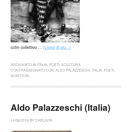
cctm collettivo …
[Leggi di più...]
ARCHIVIATO IN:
ITALIA
,
POETI
,
SCULTURA
CONTRASSEGNATO CON:
ALDO PALAZZESCHI
,
ITALIA
,
POETI
,
SCRITTORI
Aldo Palazzeschi (Italia)
14/06/2016
BY
CARLAITA