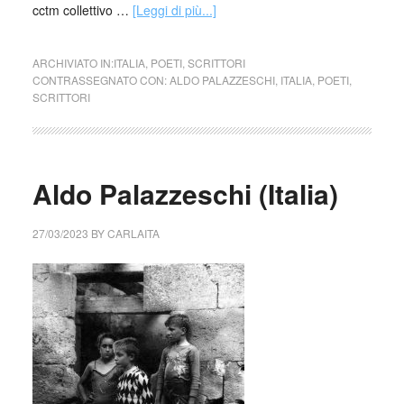
cctm collettivo …
[Leggi di più...]
ARCHIVIATO IN:
ITALIA
,
POETI
,
SCRITTORI
CONTRASSEGNATO CON:
ALDO PALAZZESCHI
,
ITALIA
,
POETI
,
SCRITTORI
Aldo Palazzeschi (Italia)
27/03/2023
BY
CARLAITA