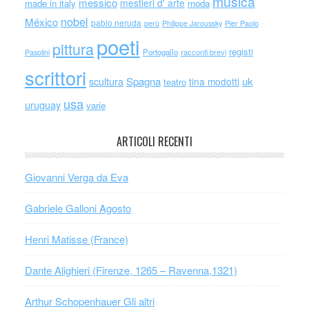
musica
messico
mestieri d' arte
made in italy
moda
nobel
México
pablo neruda
perù
Philippe Jaroussky
Pier Paolo
poeti
pittura
registi
Portogallo
racconti brevi
Pasolini
scrittori
scultura
Spagna
uk
tina modotti
teatro
usa
uruguay
varie
ARTICOLI RECENTI
Giovanni Verga da Eva
Gabriele Galloni Agosto
Henri Matisse (France)
Dante Alighieri (Firenze, 1265 – Ravenna,1321)
Arthur Schopenhauer Gli altri