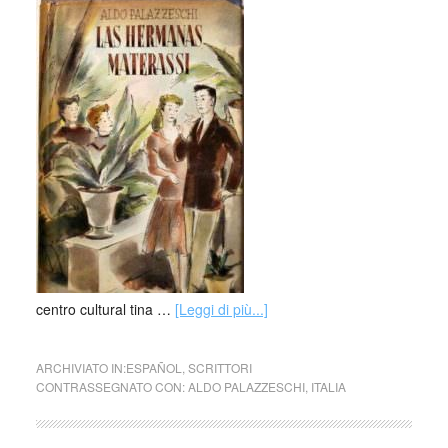
centro cultural tina …
[Leggi di più...]
ARCHIVIATO IN:
ESPAÑOL
,
SCRITTORI
CONTRASSEGNATO CON:
ALDO PALAZZESCHI
,
ITALIA