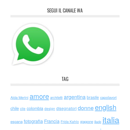
SEGUI IL CANALE WA
TAG
amore
argentina
brasile
capolavori
Alda Merini
architetti
english
donne
chile
colombia
disegnatori
cile
design
italia
Francia
fotografia
espana
Frida Kahlo
giappone
iliade