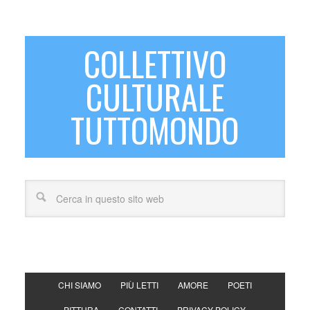
COLLETTIVO
CULTURALE
TUTTOMONDO
CHI SIAMO
PIÙ LETTI
AMORE
POETI
PITTURA
CONTATTI
PRIVACY POLICY