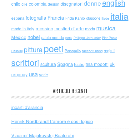
english
donne
chile
colombia
disegnatori
cile
design
italia
Francia
fotografia
espana
Frida Kahlo
giappone
iliade
musica
messico
mestieri d' arte
made in italy
moda
nobel
México
pablo neruda
perù
Philippe Jaroussky
Pier Paolo
poeti
pittura
registi
Portogallo
racconti brevi
Pasolini
scrittori
scultura
Spagna
uk
tina modotti
teatro
usa
uruguay
varie
ARTICOLI RECENTI
incarti d’arancia
Henrik Nordbrandt L’amore è così logico
Vladimir Majakovskij Beato chi