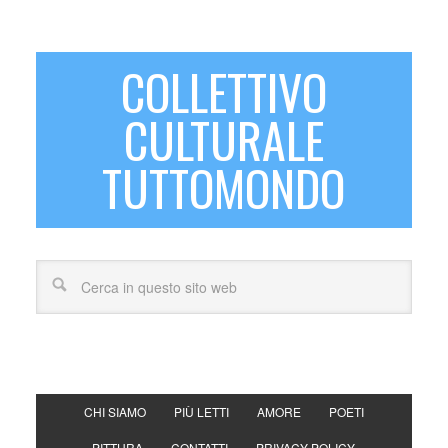
COLLETTIVO
CULTURALE
TUTTOMONDO
CHI SIAMO
PIÙ LETTI
AMORE
POETI
PITTURA
CONTATTI
PRIVACY POLICY