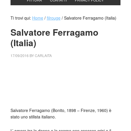
Ti trovi qui:
Home
/
filrouge
/
Salvatore Ferragamo (Italia)
Salvatore Ferragamo
(Italia)
17/09/2016
BY
CARLAITA
centro cultural tina modotti caracas centro cultural
tina modotti caracas centro cultural tina modotti
caracas monroe
Salvatore Ferragamo,
ordine per le scarpe di Marilyn
Monroe
, 1961
Salvatore Ferragamo (Bonito, 1898 – Firenze, 1960) è
stato uno stilista italiano.
L’ amore tra le donne e le scarpe non conosce crisi e il