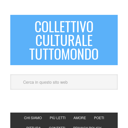
COLLETTIVO
CULTURALE
TUTTOMONDO
CHI SIAMO
PIÙ LETTI
AMORE
POETI
PITTURA
CONTATTI
PRIVACY POLICY