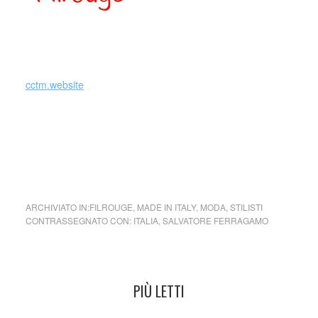
cctm.website
cctm cctm cctm cctm cctm cctm cctm cctm cctm cctm cctm
cctm cctm cctm cctm cctm cctm cctm cctm cctm cctm cctm
cctm cctm cctm cctm cctm cctm cctm cctm cctm cctm cctm
cctm cctm cctm cctm cctm cctm cctm cctm cctm
ARCHIVIATO IN:
FILROUGE
,
MADE IN ITALY
,
MODA
,
STILISTI
CONTRASSEGNATO CON:
ITALIA
,
SALVATORE FERRAGAMO
PIÙ LETTI