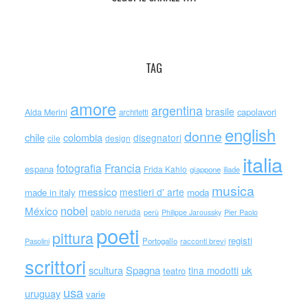
TAG
amore
argentina
brasile
capolavori
Alda Merini
architetti
english
donne
chile
colombia
disegnatori
cile
design
italia
Francia
fotografia
espana
Frida Kahlo
giappone
iliade
musica
messico
mestieri d' arte
made in italy
moda
nobel
México
pablo neruda
perù
Philippe Jaroussky
Pier Paolo
poeti
pittura
registi
Portogallo
racconti brevi
Pasolini
scrittori
scultura
Spagna
uk
tina modotti
teatro
usa
uruguay
varie