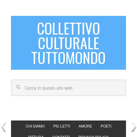
COLLETTIVO
CULTURALE
TUTTOMONDO
CHI SIAMO
PIÙ LETTI
AMORE
POETI
PITTURA
CONTATTI
PRIVACY POLICY