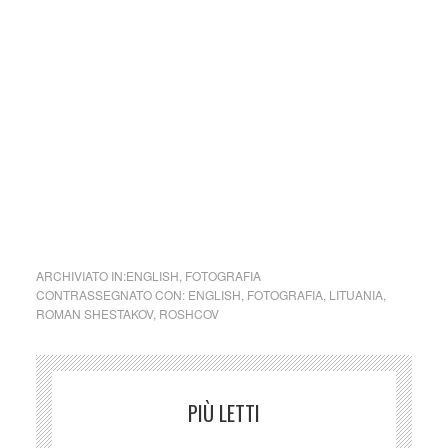
Il processo creativo inizia dallo scatto fotografico e si
conclude su Photoshop, dove Roshcov dà libero sfogo alla
creatività. Reale e immaginato si mescolano con l’obiettivo
di raccontare, per esempio, l’ingerenza dei social vita delle
persone, i vizi e le cattive abitudini, l’emergenza climatica.
Un mondo, insomma, in cui non sembra esserci posto per
le storie a lieto fine. (by Caterina Prestifilippo)
collettivo culturale tuttomondo Roman Shestakov aka
Roshcov (Lituania)
ARCHIVIATO IN:
ENGLISH
,
FOTOGRAFIA
CONTRASSEGNATO CON:
ENGLISH
,
FOTOGRAFIA
,
LITUANIA
,
ROMAN SHESTAKOV
,
ROSHCOV
PIÙ LETTI