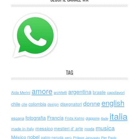
TAG
amore
argentina
brasile
capolavori
Alda Merini
architetti
english
donne
chile
colombia
disegnatori
cile
design
italia
Francia
fotografia
espana
Frida Kahlo
giappone
iliade
musica
messico
mestieri d' arte
made in italy
moda
nobel
México
pablo neruda
perù
Philippe Jaroussky
Pier Paolo