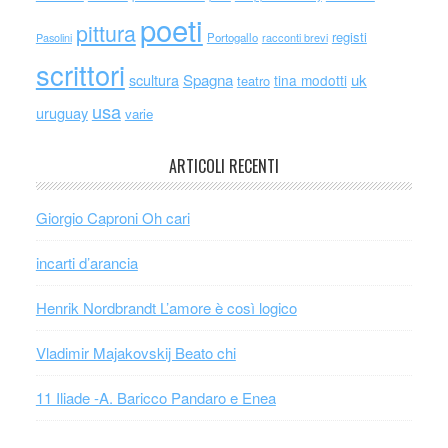
poeti
pittura
registi
Portogallo
racconti brevi
Pasolini
scrittori
scultura
Spagna
uk
tina modotti
teatro
usa
uruguay
varie
ARTICOLI RECENTI
Giorgio Caproni Oh cari
incarti d’arancia
Henrik Nordbrandt L’amore è così logico
Vladimir Majakovskij Beato chi
11 Iliade -A. Baricco Pandaro e Enea