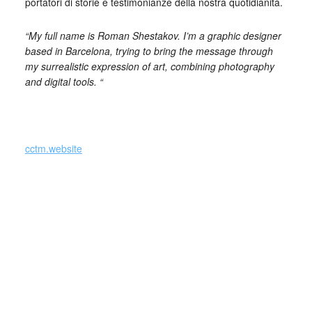
portatori di storie e testimonianze della nostra quotidianità.
“My full name is Roman Shestakov. I’m a graphic designer
based in Barcelona, trying to bring the message through
my surrealistic expression of art, combining photography
and digital tools. “
_
cctm.website
Dopo il trasferimento a Barcellona, con una professione
ben avviata presso varie agenzie di comunicazione, le
esigenze dell’artista Roman Shestakov, in arte Roshcov,
cambiano con l’arrivo della pandemia. Il creativo decide di
intraprendere una carriera da freelance dedicandosi alla
creazione di opere digitali che trattano in modo sarcastico
e tagliente alcune tra le tematiche più controverse della
società contemporanea.