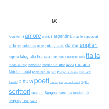
TAG
amore
argentina
brasile
capolavori
Alda Merini
architetti
english
donne
chile
colombia
disegnatori
cile
design
italia
Francia
fotografia
espana
Frida Kahlo
giappone
iliade
musica
messico
mestieri d' arte
made in italy
moda
nobel
México
pablo neruda
perù
Philippe Jaroussky
Pier Paolo
poeti
pittura
registi
Portogallo
racconti brevi
Pasolini
scrittori
scultura
Spagna
uk
tina modotti
teatro
usa
uruguay
varie