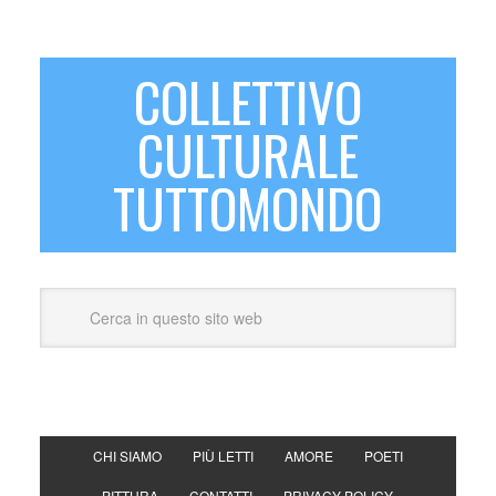
COLLETTIVO
CULTURALE
TUTTOMONDO
CHI SIAMO
PIÙ LETTI
AMORE
POETI
PITTURA
CONTATTI
PRIVACY POLICY