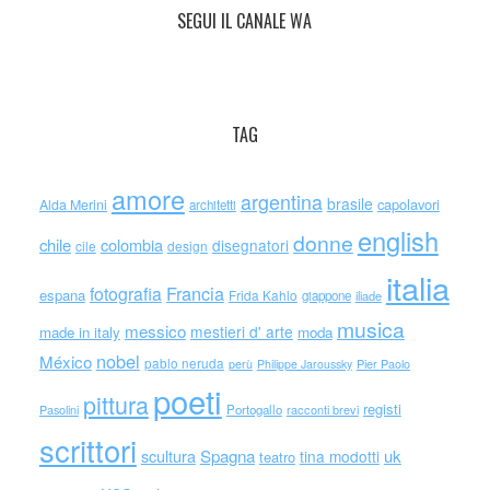
SEGUI IL CANALE WA
TAG
amore
argentina
brasile
capolavori
Alda Merini
architetti
english
donne
chile
colombia
disegnatori
cile
design
italia
Francia
fotografia
espana
Frida Kahlo
giappone
iliade
musica
messico
mestieri d' arte
made in italy
moda
nobel
México
pablo neruda
perù
Philippe Jaroussky
Pier Paolo
poeti
pittura
registi
Portogallo
racconti brevi
Pasolini
scrittori
scultura
Spagna
uk
tina modotti
teatro