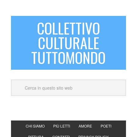
COLLETTIVO
CULTURALE
TUTTOMONDO
CHI SIAMO
PIÙ LETTI
AMORE
POETI
PITTURA
CONTATTI
PRIVACY POLICY