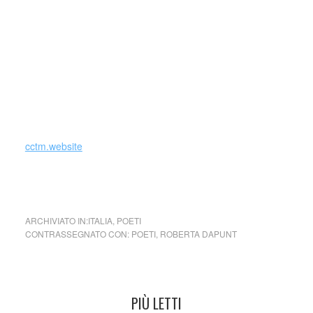
Nel 2017 CAR(D)O, un dialogo tra poesia, scultura e pittura
(Lois Anvidalfarei, Gotthard Bonell), mostra nel Museo
storico-culturale di Castel Tirolo. Nel catalogo il CD che
presenta la sacra conversazione, in collaborazione con il
compositore e violinista Marcello Fera. Nauz, versi ladini
(2017), Il Ponte del Sale editore. Traduzione italiana
dell’autrice; sincope (2018), Giulio Einaudi editore.
cctm.website
A chi pensa che io non sia di oggi … di Roberta Dapunt
ARCHIVIATO IN:
ITALIA
,
POETI
CONTRASSEGNATO CON:
POETI
,
ROBERTA DAPUNT
PIÙ LETTI