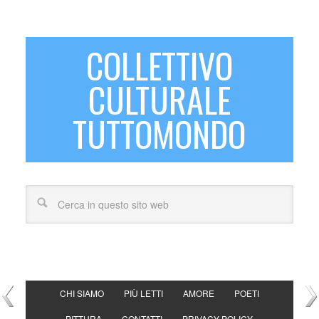
COLLETTIVO
CULTURALE
TUTTOMONDO
CHI SIAMO
PIÙ LETTI
AMORE
POETI
PITTURA
CONTATTI
PRIVACY POLICY