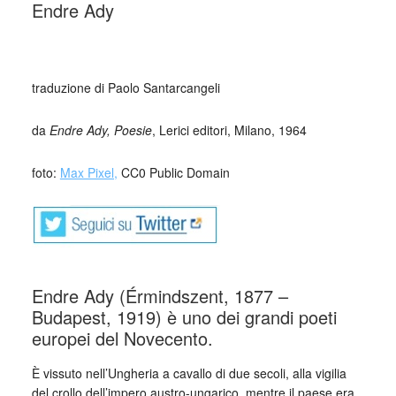
Endre Ady
_
traduzione di Paolo Santarcangeli
da
Endre Ady, Poesie
, Lerici editori, Milano, 1964
foto:
Max Pixel,
CC0 Public Domain
Endre Ady (Érmindszent, 1877 –
Budapest, 1919) è uno dei grandi poeti
europei del Novecento.
È vissuto nell’Ungheria a cavallo di due secoli, alla vigilia
del crollo dell’impero austro-ungarico, mentre il paese era