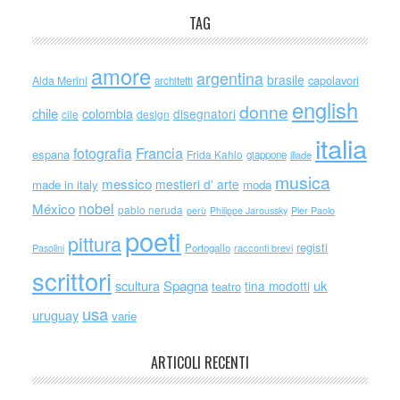
TAG
amore
argentina
brasile
capolavori
Alda Merini
architetti
english
donne
chile
colombia
disegnatori
cile
design
italia
Francia
fotografia
espana
Frida Kahlo
giappone
iliade
musica
messico
mestieri d' arte
made in italy
moda
nobel
México
pablo neruda
perù
Philippe Jaroussky
Pier Paolo
poeti
pittura
registi
Portogallo
racconti brevi
Pasolini
scrittori
scultura
Spagna
uk
tina modotti
teatro
usa
uruguay
varie
ARTICOLI RECENTI