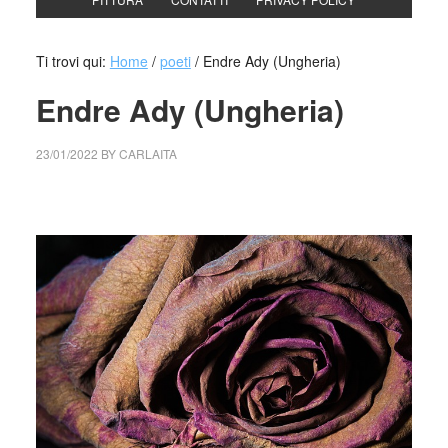
Ti trovi qui:
Home
/
poeti
/
Endre Ady (Ungheria)
Endre Ady (Ungheria)
23/01/2022
BY
CARLAITA
collettivo culturale tuttomondo Endre Ady (Ungheria)