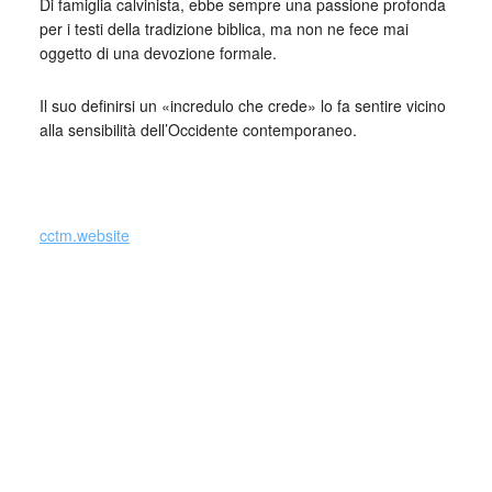
Di famiglia calvinista, ebbe sempre una passione profonda
per i testi della tradizione biblica, ma non ne fece mai
oggetto di una devozione formale.
Il suo definirsi un «incredulo che crede» lo fa sentire vicino
alla sensibilità dell’Occidente contemporaneo.
cctm.website
Io sono parente della Morte. Amo l’amore morente …
Endre Ady