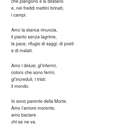
che piangono e si destano
e, nei freddi mattini brinati,
i campi.
Amo la stanca rinuncia,
il pianto senza lagrime,
la pace, rifugio di saggi, di poeti
e di malati.
Amo i delusi, gl’infermi,
coloro che sono fermi,
gl’increduli, i tristi:
il mondo.
Io sono parente della Morte.
Amo l’amore morente,
amo baciare
chi se ne va.
_