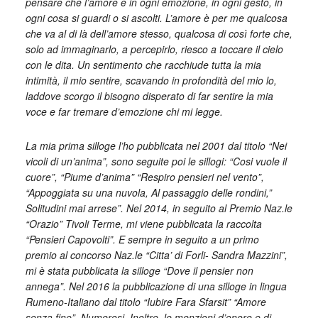
pensare che l’amore è in ogni emozione, in ogni gesto, in
ogni cosa si guardi o si ascolti. L’amore è per me qualcosa
che va al di là dell’amore stesso, qualcosa di così forte che,
solo ad immaginarlo, a percepirlo, riesco a toccare il cielo
con le dita. Un sentimento che racchiude tutta la mia
intimità, il mio sentire, scavando in profondità del mio lo,
laddove scorgo il bisogno disperato di far sentire la mia
voce e far tremare d’emozione chi mi legge.
La mia prima silloge l’ho pubblicata nel 2001 dal titolo “Nei
vicoli di un’anima”, sono seguite poi le sillogi: “Cosi vuole il
cuore”, “Piume d’anima” “Respiro pensieri nel vento”,
“Appoggiata su una nuvola, Al passaggio delle rondini,”
Solitudini mai arrese”. Nel 2014, in seguito al Premio Naz.le
“Orazio” Tivoli Terme, mi viene pubblicata la raccolta
“Pensieri Capovolti”. E sempre in seguito a un primo
premio al concorso Naz.le “Citta’ di Forli- Sandra Mazzini”,
mi è stata pubblicata la silloge “Dove il pensier non
annega”. Nel 2016 la pubblicazione di una silloge in lingua
Rumeno-Italiano dal titolo “Iubire Fara Sfarsit” “Amore
senza fine”. Numerosi, Inoltre, le menzioni d’onore e di