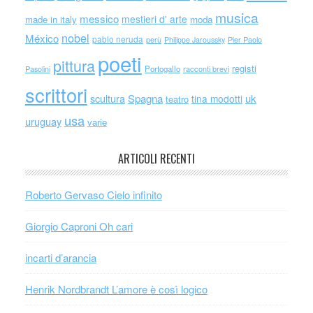
musica
messico
mestieri d' arte
made in italy
moda
nobel
México
pablo neruda
perù
Philippe Jaroussky
Pier Paolo
poeti
pittura
registi
Portogallo
racconti brevi
Pasolini
scrittori
scultura
Spagna
uk
tina modotti
teatro
usa
uruguay
varie
ARTICOLI RECENTI
Roberto Gervaso Cielo infinito
Giorgio Caproni Oh cari
incarti d’arancia
Henrik Nordbrandt L’amore è così logico