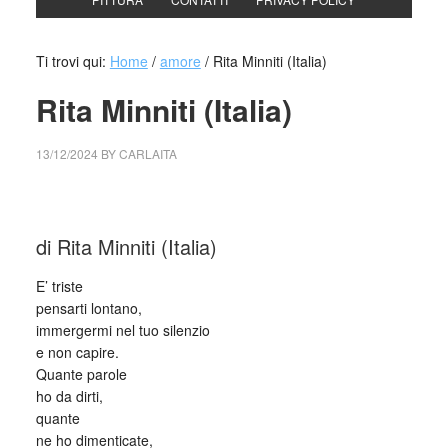
Ti trovi qui:
Home
/
amore
/
Rita Minniti (Italia)
Rita Minniti (Italia)
13/12/2024
BY
CARLAITA
cctm collettivo culturale tuttomondo Rita Minniti (Italia)
di Rita Minniti (Italia)
E’ triste
pensarti lontano,
immergermi nel tuo silenzio
e non capire.
Quante parole
ho da dirti,
quante
ne ho dimenticate,