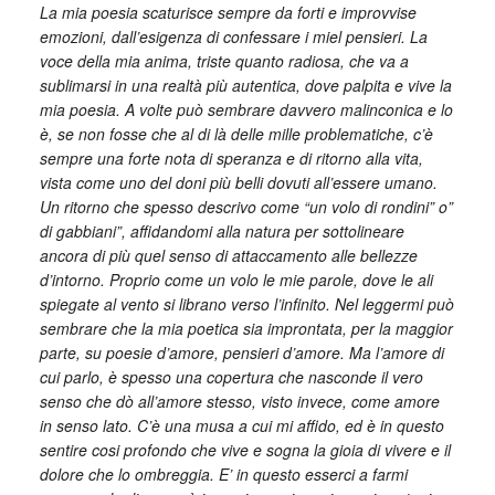
La mia poesia scaturisce sempre da forti e improvvise
emozioni, dall’esigenza di confessare i miel pensieri. La
voce della mia anima, triste quanto radiosa, che va a
sublimarsi in una realtà più autentica, dove palpita e vive la
mia poesia. A volte può sembrare davvero malinconica e lo
è, se non fosse che al di là delle mille problematiche, c’è
sempre una forte nota di speranza e di ritorno alla vita,
vista come uno del doni più belli dovuti all’essere umano.
Un ritorno che spesso descrivo come “un volo di rondini” o”
di gabbiani”, affidandomi alla natura per sottolineare
ancora di più quel senso di attaccamento alle bellezze
d’intorno. Proprio come un volo le mie parole, dove le ali
spiegate al vento si librano verso l’infinito. Nel leggermi può
sembrare che la mia poetica sia improntata, per la maggior
parte, su poesie d’amore, pensieri d’amore. Ma l’amore di
cui parlo, è spesso una copertura che nasconde il vero
senso che dò all’amore stesso, visto invece, come amore
in senso lato. C’è una musa a cui mi affido, ed è in questo
sentire cosi profondo che vive e sogna la gioia di vivere e il
dolore che lo ombreggia. E’ in questo esserci a farmi