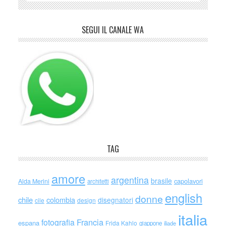
SEGUI IL CANALE WA
TAG
amore
argentina
brasile
capolavori
Alda Merini
architetti
english
donne
chile
colombia
disegnatori
cile
design
italia
Francia
fotografia
espana
Frida Kahlo
giappone
iliade