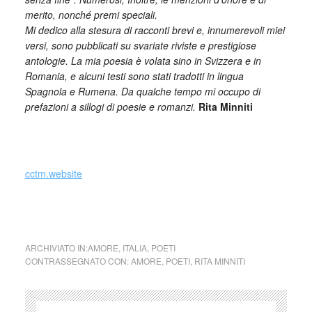
merito, nonché premi speciali.
Mi dedico alla stesura di racconti brevi e, innumerevoli miei
versi, sono pubblicati su svariate riviste e prestigiose
antologie. La mia poesia è volata sino in Svizzera e in
Romania, e alcuni testi sono stati tradotti in lingua
Spagnola e Rumena. Da qualche tempo mi occupo di
prefazioni a sillogi di poesie e romanzi.
Rita Minniti
_
cctm.website
cctm parole
ARCHIVIATO IN:
AMORE
,
ITALIA
,
POETI
CONTRASSEGNATO CON:
AMORE
,
POETI
,
RITA MINNITI