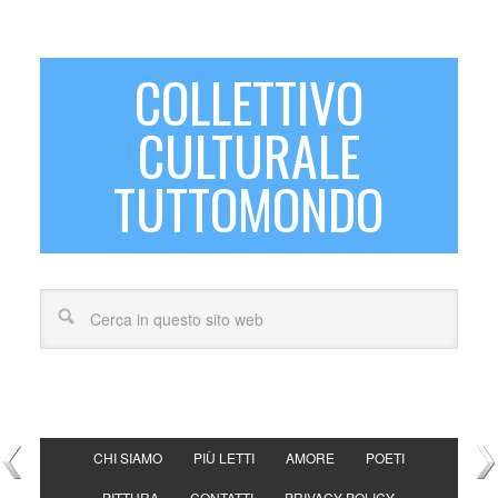
COLLETTIVO
CULTURALE
TUTTOMONDO
CHI SIAMO
PIÙ LETTI
AMORE
POETI
PITTURA
CONTATTI
PRIVACY POLICY