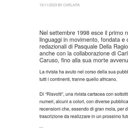
10/11/2023
BY
CARLAITA
cctm collettivo culturale tuttomondo Risvolt
Nel settembre 1998 esce il primo nu
linguaggi in movimento, fondata e d
redazionali di Pasquale Della Rag
anche con la collaborazione di Carl
Caruso, fino alla sua morte avvenu
La rivista ha avuto nel corso della sua pubb
tutti i continenti, tranne quello africano.
Di “Risvolti”, una rivista cartacea con sottot
numeri, alcuni a colori, con diverse pubblicaz
recensioni che, essendo di gran mola, per 
trascrizione da realizzare in un prossimo fut