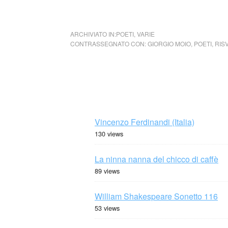
cctm collettivo culturale tuttomondo Risvolt
ARCHIVIATO IN:
POETI
,
VARIE
CONTRASSEGNATO CON:
GIORGIO MOIO
,
POETI
,
RIS
Vincenzo Ferdinandi (Italia)
130 views
La ninna nanna del chicco di caffè
89 views
William Shakespeare Sonetto 116
53 views