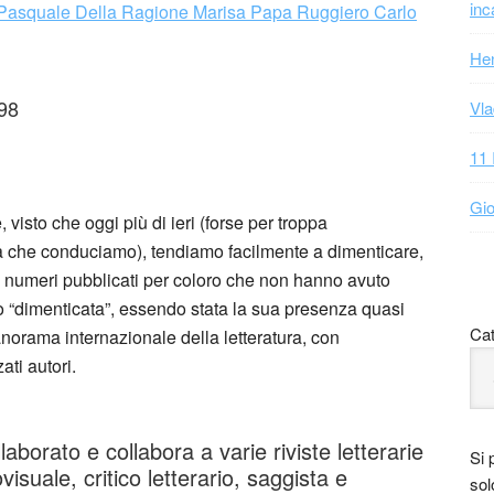
inc
Hen
998
Vla
11 
Gio
visto che oggi più di ieri (forse per troppa
za che conduciamo), tendiamo facilmente a dimenticare,
i numeri pubblicati per coloro che non hanno avuto
 “dimenticata”, essendo stata la sua presenza quasi
Cat
orama internazionale della letteratura, con
ati autori.
borato e collabora a varie riviste letterarie
Si 
suale, critico letterario, saggista e
sol