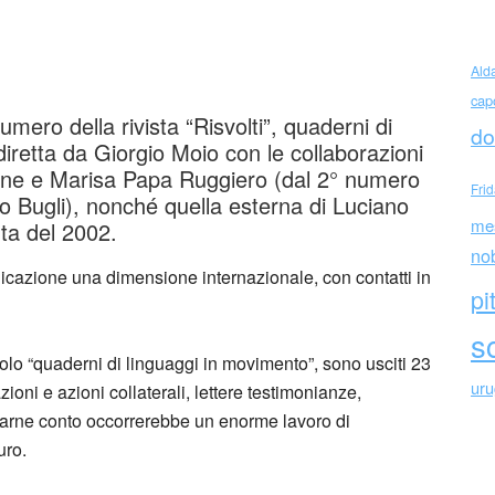
i nr 1 settembre 1998
Ald
cap
mero della rivista “Risvolti”, quaderni di
do
iretta da Giorgio Moio con le collaborazioni
ione e Marisa Papa Ruggiero (dal 2° numero
Fri
o Bugli), nonché quella esterna di Luciano
me
ta del 2002.
no
licazione una dimensione internazionale, con contatti in
pi
sc
itolo “quaderni di linguaggi in movimento”, sono usciti 23
ur
ioni e azioni collaterali, lettere testimonianze,
darne conto occorrerebbe un enorme lavoro di
uro.