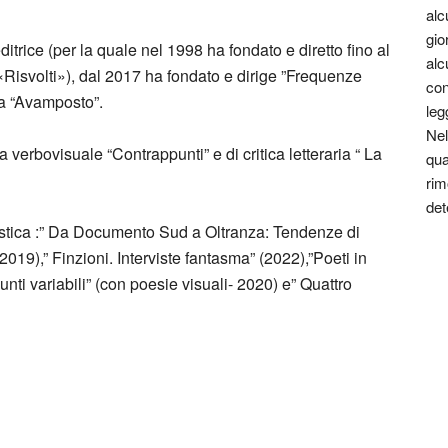
alc
gio
ditrice (per la quale nel 1998 ha fondato e diretto fino al
alc
«Risvolti»), dal 2017 ha fondato e dirige ”Frequenze
con
na “Avamposto”.
leg
Nel
a verbovisuale “Contrappunti” e di critica letteraria “ La
qua
rim
det
ggistica :” Da Documento Sud a Oltranza: Tendenze di
2019),” Finzioni. Interviste fantasma” (2022),”Poeti in
ti variabili” (con poesie visuali- 2020) e” Quattro