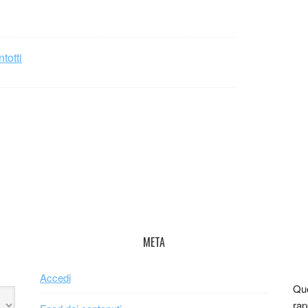
totti
META
Accedi
Que
rap