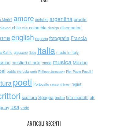
TAG
amore
argentina
brasile
a Merini
architetti
chile
colombia
disegnatori
olavori
cile
design
english
nne
Francia
fotografia
espana
italia
made in italy
da Kahlo
giappone
iliade
musica
ssico
México
mestieri d' arte
moda
bel
pablo neruda
perù
Philippe Jaroussky
Pier Paolo Pasolini
poeti
ttura
registi
Portogallo
racconti brevi
rittori
scultura
Spagna
uk
tina modotti
teatro
usa
uguay
varie
ARTICOLI RECENTI