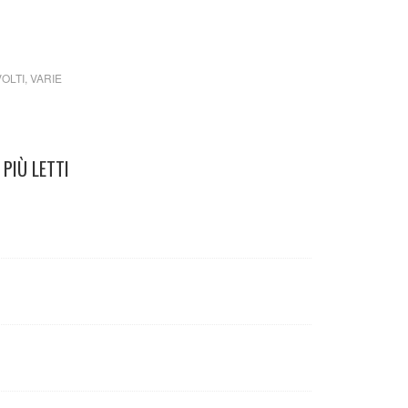
i nr 1 settembre 1998
VOLTI
,
VARIE
PIÙ LETTI