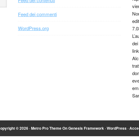
Feed dei contenuti
vie
Non
Feed dei commenti
edi
WordPress.org
7.0
L’a
dei
link
Alc
tra
dom
eve
ema
Sar
opyright © 2026 ·
Metro Pro Theme
On
Genesis Framework
·
WordPress
·
Acce