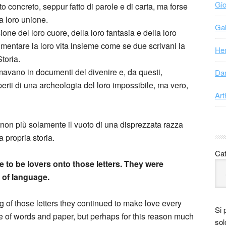
Gio
o concreto, seppur fatto di parole e di carta, ma forse
la loro unione.
Gab
ne del loro cuore, della loro fantasia e della loro
umentare la loro vita insieme come se due scrivani la
Hen
toria.
rmavano in documenti del divenire e, da questi,
Dan
perti di una archeologia del loro impossibile, ma vero,
Art
 non più solamente il vuoto di una disprezzata razza
 propria storia.
Cat
re to be lovers onto those letters. They were
t of language.
ing of those letters they continued to make love every
Si 
de of words and paper, but perhaps for this reason much
sol