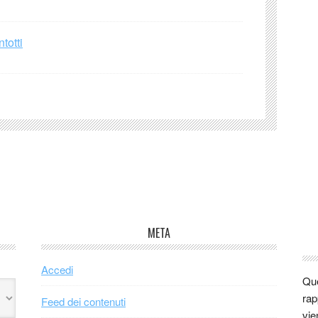
totti
META
Accedi
Que
rap
Feed dei contenuti
vie