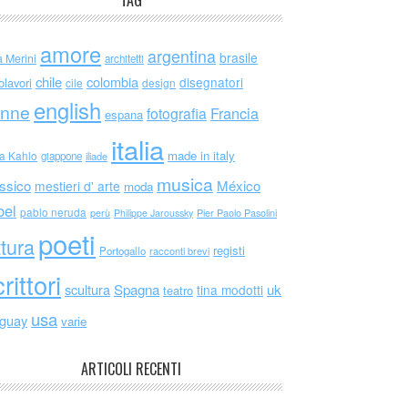
TAG
amore
argentina
brasile
a Merini
architetti
chile
colombia
disegnatori
olavori
cile
design
english
nne
Francia
fotografia
espana
italia
made in italy
da Kahlo
giappone
iliade
musica
ssico
México
mestieri d' arte
moda
bel
pablo neruda
perù
Philippe Jaroussky
Pier Paolo Pasolini
poeti
ttura
registi
Portogallo
racconti brevi
rittori
scultura
Spagna
uk
tina modotti
teatro
usa
uguay
varie
ARTICOLI RECENTI