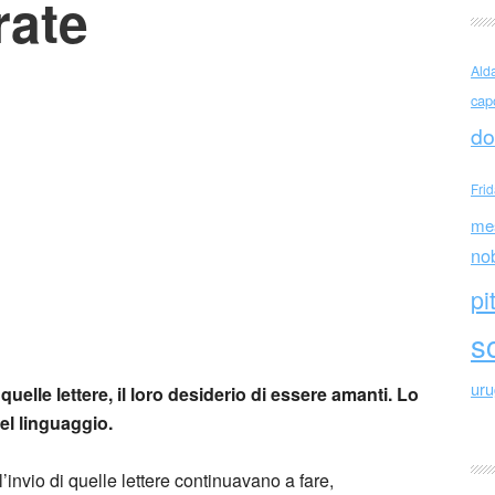
rate
Ald
cap
ttorio Tondelli da Camere separate
do
Fri
me
no
pi
sc
ur
uelle lettere, il loro desiderio di essere amanti. Lo
el linguaggio.
nvio di quelle lettere continuavano a fare,