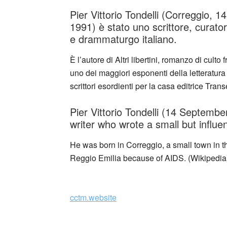
Pier Vittorio Tondelli (Correggio,
1991) è stato uno scrittore, curatore
e drammaturgo italiano.
È l’autore di Altri libertini, romanzo di culto 
uno dei maggiori esponenti della letteratur
scrittori esordienti per la casa editrice Tra
Pier Vittorio Tondelli (14 Septemb
writer who wrote a small but influen
He was born in Correggio, a small town in t
Reggio Emilia because of AIDS. (Wikipedia
_
cctm.website
cctm collettivo culturale tuttomondo Pier Vi