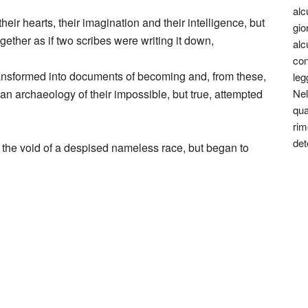
alc
heir hearts, their imagination and their intelligence, but
gio
gether as if two scribes were writing it down,
alc
con
transformed into documents of becoming and, from these,
leg
of an archaeology of their impossible, but true, attempted
Nel
qua
rim
det
y the void of a despised nameless race, but began to