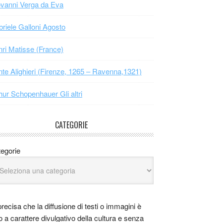
vanni Verga da Eva
riele Galloni Agosto
ri Matisse (France)
te Alighieri (Firenze, 1265 – Ravenna,1321)
hur Schopenhauer Gli altri
CATEGORIE
egorie
precisa che la diffusione di testi o immagini è
o a carattere divulgativo della cultura e senza