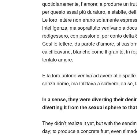
quotidianamente, l’amore; a produrre un frutt
per questo assai più duraturo, e stabile, del
Le loro lettere non erano solamente espressio
intelligenza, ma soprattutto venivano a doc
redigessero, con passione, per conto della S
Così le lettere, da parole d’amore, si trasfo
calcificavano, bianche come il granito, in re
tentato amore.
E la loro unione veniva ad avere alle spalle
senza nome, ma iniziava a scrivere, da sè, la
In a sense, they were diverting their desi
diverting it from the sexual sphere to tha
They didn’t realize it yet, but with the send
day; to produce a concrete fruit, even if ma