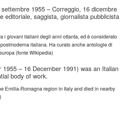
 14 settembre 1955 – Correggio, 16 dicembre
 editoriale, saggista, giornalista pubblicista
fra i giovani italiani degli anni ottanta, ed è considerato
a postmoderna italiana. Ha curato anche antologie di
nseuropa (fonte Wikipedia)
er 1955 – 16 December 1991) was an Italian
tial body of work.
he Emilia-Romagna region in Italy and died in nearby
)
ttorio Tondelli da Camere separate