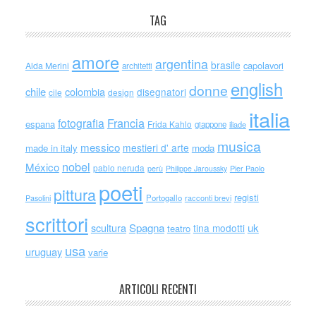
TAG
amore
argentina
brasile
capolavori
Alda Merini
architetti
english
donne
chile
colombia
disegnatori
cile
design
italia
Francia
fotografia
espana
Frida Kahlo
giappone
iliade
musica
messico
mestieri d' arte
made in italy
moda
nobel
México
pablo neruda
perù
Philippe Jaroussky
Pier Paolo
poeti
pittura
registi
Portogallo
racconti brevi
Pasolini
scrittori
scultura
Spagna
uk
tina modotti
teatro
usa
uruguay
varie
ARTICOLI RECENTI