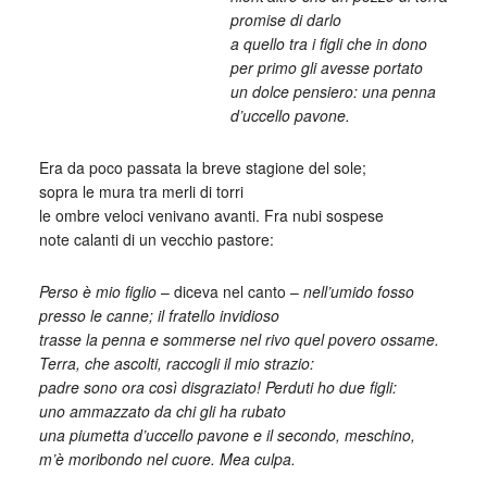
______________________
promise di darlo
______________________
a quello tra i figli che in dono
______________________
per primo gli avesse portato
______________________
un dolce pensiero: una penna
______________________
d’uccello pavone.
Era da poco passata la breve stagione del sole;
sopra le mura tra merli di torri
le ombre veloci venivano avanti. Fra nubi sospese
note calanti di un vecchio pastore:
Perso è mio figlio
– diceva nel canto –
nell’umido fosso
presso le canne; il fratello invidioso
trasse la penna e sommerse nel rivo quel povero ossame.
Terra, che ascolti, raccogli il mio strazio:
padre sono ora così disgraziato! Perduti ho due figli:
uno ammazzato da chi gli ha rubato
una piumetta d’uccello pavone e il secondo, meschino,
m’è moribondo nel cuore. Mea culpa.