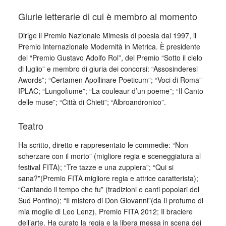
Giurie letterarie di cui è membro al momento
Dirige il Premio Nazionale Mimesis di poesia dal 1997, il
Premio Internazionale Modernità in Metrica. È presidente
del “Premio Gustavo Adolfo Rol”, del Premio “Sotto il cielo
di luglio” e membro di giuria dei concorsi: “Assosinderesi
Awords”; “Certamen Apollinare Poeticum”; “Voci di Roma”
IPLAC; “Lungofiume”; “La couleaur d’un poeme”; “Il Canto
delle muse”; “Città di Chieti”; “Albroandronico”.
Teatro
Ha scritto, diretto e rappresentato le commedie: “Non
scherzare con il morto” (migliore regia e sceneggiatura al
festival FITA); “Tre tazze e una zuppiera”; “Qui si
sana?”(Premio FITA migliore regia e attrice caratterista);
“Cantando il tempo che fu” (tradizioni e canti popolari del
Sud Pontino); “Il mistero di Don Giovanni”(da Il profumo di
mia moglie di Leo Lenz), Premio FITA 2012; Il braciere
dell’arte. Ha curato la regia e la libera messa in scena dei