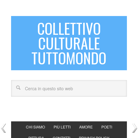
COLLETTIVO
CULTURALE
TUTTOMONDO
CHI SIAMO
PIÙ LETTI
AMORE
POETI
PITTURA
CONTATTI
PRIVACY POLICY