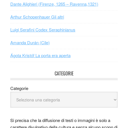
Dante Alighieri (Firenze, 1265 – Ravenna,1321)
Arthur Schopenhauer Gli altri
Luigi Serafini Codex Seraphinianus
Amanda Durán (Cile)
Ágota Kristóf La porta era aperta
CATEGORIE
Categorie
Si precisa che la diffusione di testi o immagini è solo a
carattere divulgativo della cultura e senza alcuno scopo di