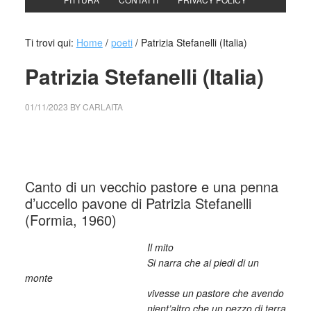
Ti trovi qui:
Home
/
poeti
/
Patrizia Stefanelli (Italia)
Patrizia Stefanelli (Italia)
01/11/2023
BY
CARLAITA
cctm collettivo culturale tuttomondo Patrizia Stefanelli
(Italia)
Canto di un vecchio pastore e una penna
d’uccello pavone di Patrizia Stefanelli
(Formia, 1960)
______________________
Il mito
______________________
Si narra che ai piedi di un
monte
______________________
vivesse un pastore che avendo
______________________
nient’altro che un pezzo di terra