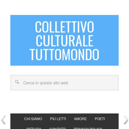
COLLETTIVO
CULTURALE
TUTTOMONDO
CHI SIAMO
PIÙ LETTI
AMORE
POETI
PITTURA
CONTATTI
PRIVACY POLICY