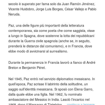
secolo è superato per fama solo da Juan Ramón Jiménez,
Vicente Huidobro, Jorge Luis Borges, César Vallejo e Pablo
Neruda.
Paz, una delle figure più importanti della letteratura
contemporanea, sia come poeta che come saggista, visse
a lungo in Spagna, dove sostenne la lotta dei repubblicani
durante la Guerra civile spagnola (anche se, in seguito,
prenderà le distanze dal comunismo), e in Francia, dove
ebbe modo di avvicinarsi al surrealismo.
Durante la permanenza in Francia lavorò a fianco di André
Breton e Benjamin Péret.
Nel 1945, Paz entrò nel servizio diplomatico messicano. In
quell’epoca, Paz scrisse Il labirinto della solitudine, un
saggio sull’identità messicana. Si sposò con Elena Garro,
dalla quale ebbe una figlia. Nel 1962, fu nominato
ambasciatore del Messico in India. Lasciò l’incarico nel
1968, dopo il Massacro di Tlatelolco …
continua a leggere