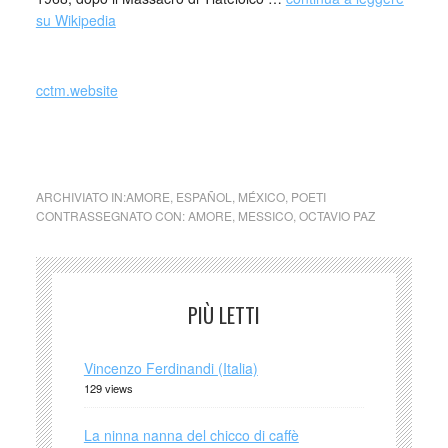
su Wikipedia
_
cctm.website
collettivo culturale tuttomondo Octavio Paz luna
ARCHIVIATO IN:
AMORE
,
ESPAÑOL
,
MÉXICO
,
POETI
CONTRASSEGNATO CON:
AMORE
,
MESSICO
,
OCTAVIO PAZ
PIÙ LETTI
Vincenzo Ferdinandi (Italia)
129 views
La ninna nanna del chicco di caffè