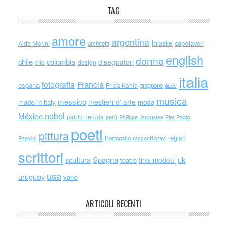
TAG
amore
argentina
brasile
capolavori
Alda Merini
architetti
english
donne
chile
colombia
disegnatori
cile
design
italia
Francia
fotografia
espana
Frida Kahlo
giappone
iliade
musica
messico
mestieri d' arte
made in italy
moda
nobel
México
pablo neruda
perù
Philippe Jaroussky
Pier Paolo
poeti
pittura
registi
Portogallo
racconti brevi
Pasolini
scrittori
scultura
Spagna
uk
tina modotti
teatro
usa
uruguay
varie
ARTICOLI RECENTI