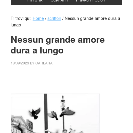
Ti trovi qui:
Home
/
scrittori
/
Nessun grande amore dura a
lungo
Nessun grande amore
dura a lungo
18/09/2023
BY
CARLAITA
cctm collettivo culturale tuttomondo Nessun grande amore
dura a lungo