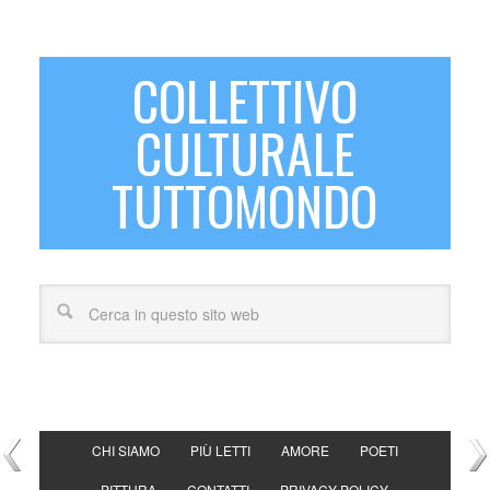
COLLETTIVO
CULTURALE
TUTTOMONDO
CHI SIAMO
PIÙ LETTI
AMORE
POETI
PITTURA
CONTATTI
PRIVACY POLICY