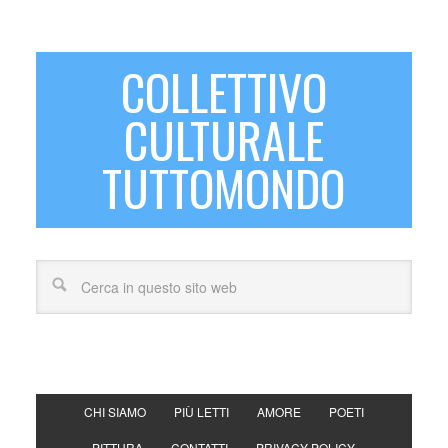
COLLETTIVO
CULTURALE
TUTTOMONDO
CHI SIAMO
PIÙ LETTI
AMORE
POETI
PITTURA
CONTATTI
PRIVACY POLICY