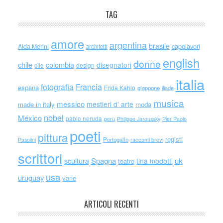
TAG
amore
argentina
brasile
capolavori
Alda Merini
architetti
english
donne
chile
colombia
disegnatori
cile
design
italia
Francia
fotografia
espana
Frida Kahlo
giappone
iliade
musica
messico
mestieri d' arte
made in italy
moda
nobel
México
pablo neruda
perù
Philippe Jaroussky
Pier Paolo
poeti
pittura
registi
Portogallo
racconti brevi
Pasolini
scrittori
scultura
Spagna
uk
tina modotti
teatro
usa
uruguay
varie
ARTICOLI RECENTI