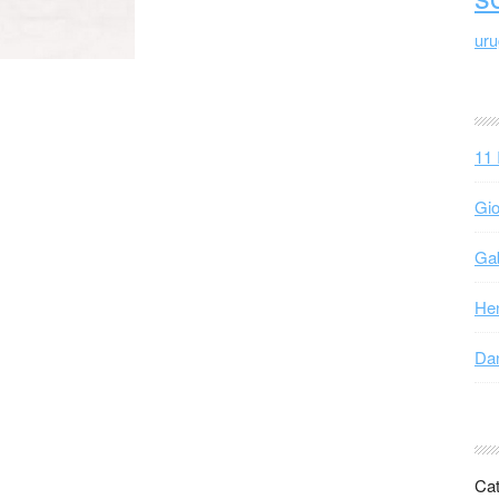
ur
11 
Gio
Gab
Hen
Dan
Cat