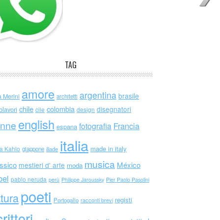
TAG
amore
argentina
brasile
a Merini
architetti
chile
colombia
disegnatori
olavori
cile
design
english
nne
Francia
fotografia
espana
italia
made in italy
da Kahlo
giappone
iliade
musica
ssico
México
mestieri d' arte
moda
bel
pablo neruda
perù
Philippe Jaroussky
Pier Paolo Pasolini
poeti
ttura
registi
Portogallo
racconti brevi
rittori