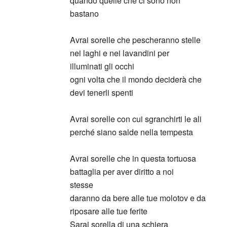
quando quelle che ci sono non
bastano
Avrai sorelle che pescheranno stelle
nei laghi e nei lavandini per
illuminati gli occhi
ogni volta che il mondo deciderà che
devi tenerli spenti
Avrai sorelle con cui sgranchirti le ali
perché siano salde nella tempesta
Avrai sorelle che in questa tortuosa
battaglia per aver diritto a noi
stesse
daranno da bere alle tue molotov e da
riposare alle tue ferite
Sarai sorella di una schiera