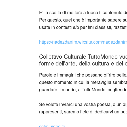
E’ la scelta di mettere a fuoco il contenuto d
Per questo, quel che è importante sapere 
usate in contesti e/o per fini classisti, razzis
https://nadezdanim.wixsite.com/nadezdanim
Collettivo Culturale TuttoMondo vuo
forme dell’arte, della cultura e del
Parole e immagini che possano offrire bellez
questo momento in cui la meraviglia sembra e
guardare il mondo, a TuttoMondo, cogliendone
Se volete inviarci una vostra poesia, o un di
rappresenti, saremo liete di dedicarvi un po
cctm.website