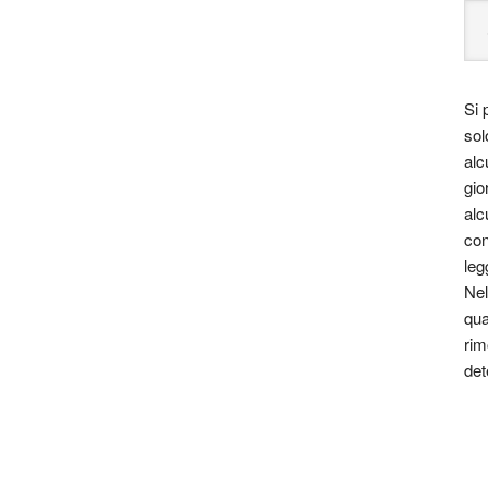
Si 
sol
alc
gio
alc
con
leg
Nel
qua
rim
det