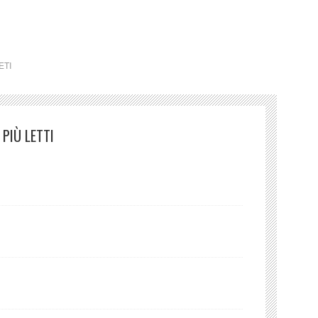
a Nim Avrai sorelle
ETI
PIÙ LETTI