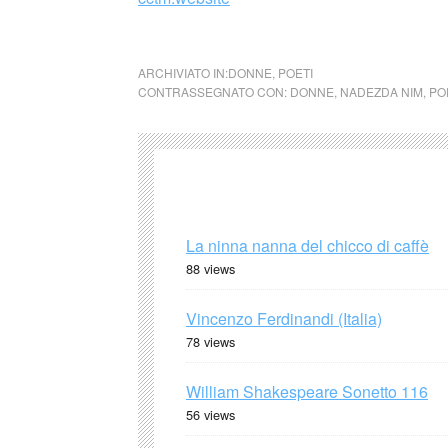
cctm collettivo culturale tuttomondo Nadezd
ARCHIVIATO IN:
DONNE
,
POETI
CONTRASSEGNATO CON:
DONNE
,
NADEZDA NIM
,
PO
La ninna nanna del chicco di caffè
88 views
Vincenzo Ferdinandi (Italia)
78 views
William Shakespeare Sonetto 116
56 views