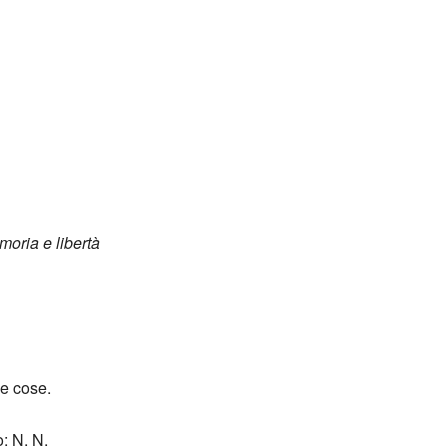
moria e libertà
e cose.
: N. N.