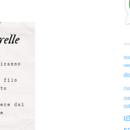
a Nim Avrai sorelle
Ald
cap
do
Fri
me
no
pi
sc