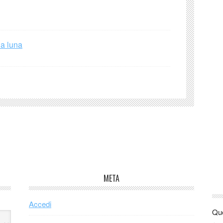
la luna
META
Accedi
Que