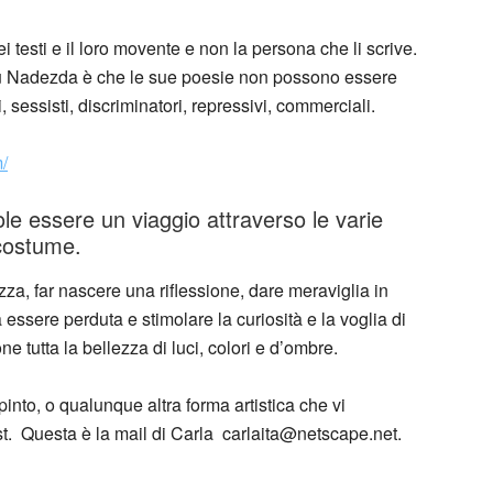
ei testi e il loro movente e non la persona che li scrive.
su Nadezda è che le sue poesie non possono essere
ti, sessisti, discriminatori, repressivi, commerciali.
/
le essere un viaggio attraverso le varie
 costume.
za, far nascere una riflessione, dare meraviglia in
ssere perduta e stimolare la curiosità e la voglia di
 tutta la bellezza di luci, colori e d’ombre.
pinto, o qualunque altra forma artistica che vi
st. Questa è la mail di Carla carlaita@netscape.net.