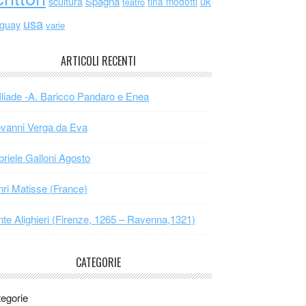
scultura
Spagna
uk
tina modotti
teatro
usa
uguay
varie
ARTICOLI RECENTI
Iliade -A. Baricco Pandaro e Enea
vanni Verga da Eva
riele Galloni Agosto
ri Matisse (France)
te Alighieri (Firenze, 1265 – Ravenna,1321)
CATEGORIE
egorie