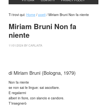
Ti trovi qui:
Home
/
poeti
/
Miriam Bruni Non fa niente
Miriam Bruni Non fa
niente
11/01/2024
BY
CARLAITA
cctm collettivo culturale tuttomondo Miriam Bruni Non fa
niente
di Miriam Bruni (Bologna, 1979)
Non fa niente
se non sai le lingue: sai ascoltare.
E regalarmi
alberi in fiore, con slancio e candore.
T’insegnerò