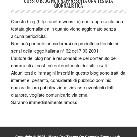
QUESTO BLOG NON RAPPRESENTA UNA TESTATA
GIORNALISTICA
Questo blog (https://cctm.website/) non rappresenta una
testata giornalistica in quanto viene aggiornato senza
alcuna periodicità.
Non può pertanto considerarsi un prodotto editoriale ai
sensi della legge italiana n° 62 del 7.03.2001.
L’autore del blog non è responsabile del contenuto dei
commenti ai post, nè del contenuto dei siti linkati.
Alcuni testi o immagini inseriti in questo blog sono tratti da
internet e, pertanto, considerati di pubblico dominio;
qualora la loro pubblicazione violasse eventuali diritti
d’autore, vogliate comunicarlo via email.
Saranno immediatamente rimossi.
Copyright © 2026 ·
Metro Pro Theme
On
Genesis Framework
·