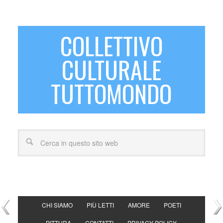
COLLETTIVO
CULTURALE
TUTTOMONDO
CHI SIAMO
PIÙ LETTI
AMORE
POETI
PITTURA
CONTATTI
PRIVACY POLICY