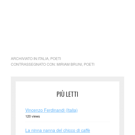
diritto.)
cctm collettivo culturale tuttomondo Miriam Bruni Non fa
niente
ARCHIVIATO IN:
ITALIA
,
POETI
CONTRASSEGNATO CON:
MIRIAM BRUNI
,
POETI
PIÙ LETTI
Vincenzo Ferdinandi (Italia)
120 views
La ninna nanna del chicco di caffè