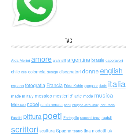
TAG
amore
argentina
brasile
capolavori
Alda Merini
architetti
english
donne
chile
colombia
disegnatori
cile
design
italia
Francia
fotografia
espana
Frida Kahlo
giappone
iliade
musica
messico
mestieri d' arte
made in italy
moda
nobel
México
pablo neruda
perù
Philippe Jaroussky
Pier Paolo
poeti
pittura
registi
Portogallo
racconti brevi
Pasolini
scrittori
scultura
Spagna
uk
tina modotti
teatro