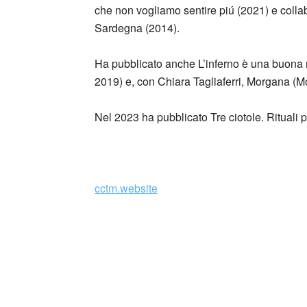
che non vogliamo sentire piú (2021) e collab
Sardegna (2014).
Ha pubblicato anche L’inferno è una buona 
2019) e, con Chiara Tagliaferri, Morgana (
Nel 2023 ha pubblicato Tre ciotole. Rituali 
_
cctm.website
Collettivo Culturale TuttoMondo vuo
forme dell’arte, della cultura e del
Parole e immagini che possano offrire bellez
questo momento in cui la meraviglia sembra e
guardare il mondo, a TuttoMondo, cogliendone