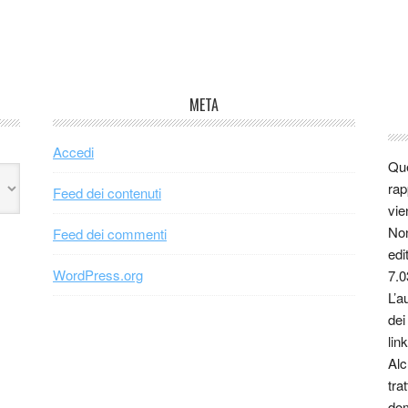
META
Accedi
Que
rap
Feed dei contenuti
vie
Non
Feed dei commenti
edi
WordPress.org
7.0
L’a
dei
link
Alc
tra
dom