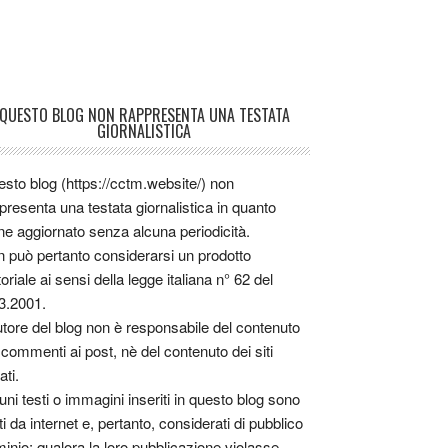
QUESTO BLOG NON RAPPRESENTA UNA TESTATA
GIORNALISTICA
sto blog (https://cctm.website/) non
presenta una testata giornalistica in quanto
ne aggiornato senza alcuna periodicità.
 può pertanto considerarsi un prodotto
toriale ai sensi della legge italiana n° 62 del
3.2001.
utore del blog non è responsabile del contenuto
 commenti ai post, nè del contenuto dei siti
ati.
uni testi o immagini inseriti in questo blog sono
tti da internet e, pertanto, considerati di pubblico
inio; qualora la loro pubblicazione violasse