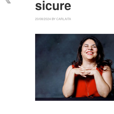
sicure
20/08/2024
BY
CARLAITA
cctm collettivo culturale tuttomondo Michela