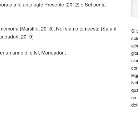
orato alle antologie Presente (2012) e Sei per la
memoria (Marsilio, 2018), Noi siamo tempesta (Salani,
Si 
Mondadori, 2019)
sol
alc
per un anno di crisi, Mondadori.
gio
alc
con
leg
Nel
qua
rim
le essere un viaggio attraverso le varie
det
 costume.
za, far nascere una riflessione, dare meraviglia in
ssere perduta e stimolare la curiosità e la voglia di
 tutta la bellezza di luci, colori e d’ombre.