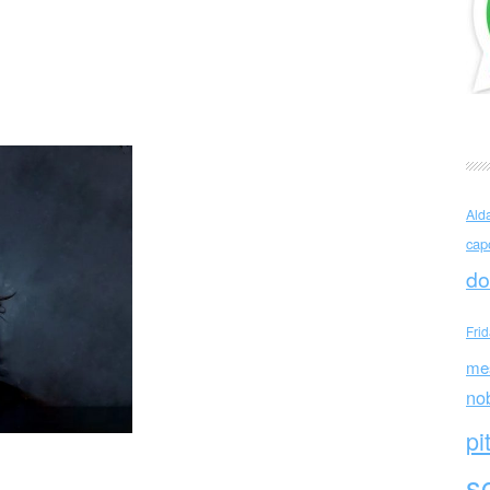
 Murgia Le strade sicure
Ald
cap
do
Fri
me
no
pi
sc