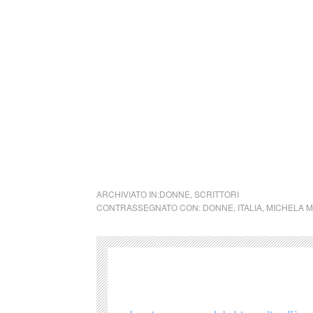
Si precisa che la diffusione di testi o immag
alcuno scopo di lucro, nè rappresenta una t
alcuna periodicità specifica. Non può pertant
legge n. 62 del 7.03.2001.
Nel caso si dovesse involontariamente ledere
rimosso immediatamente su segnalazione del 
cctm collettivo culturale tuttomondo Michela
ARCHIVIATO IN:
DONNE
,
SCRITTORI
CONTRASSEGNATO CON:
DONNE
,
ITALIA
,
MICHELA 