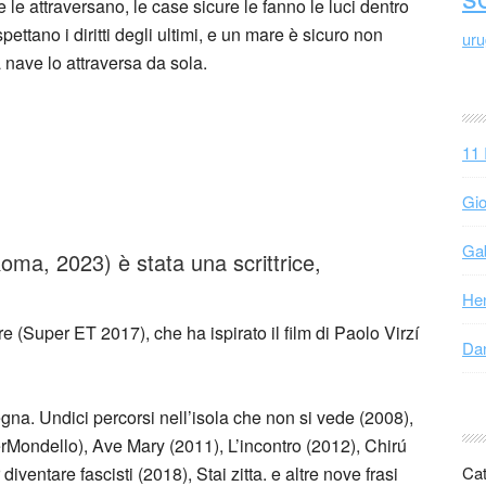
le attraversano, le case sicure le fanno le luci dentro
spettano i diritti degli ultimi, e un mare è sicuro non
ur
nave lo attraversa da sola.
11 
Gio
Gab
ma, 2023) è stata una scrittrice,
Hen
(Super ET 2017), che ha ispirato il film di Paolo Virzí
Dan
gna. Undici percorsi nell’isola che non si vede (2008),
ondello), Ave Mary (2011), L’incontro (2012), Chirú
Cat
diventare fascisti (2018), Stai zitta. e altre nove frasi