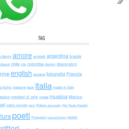
TAG
amore
argentina
brasile
a Merini
architetti
chile
colombia
disegnatori
olavori
cile
design
english
nne
Francia
fotografia
espana
italia
made in italy
da Kahlo
giappone
iliade
musica
ssico
México
mestieri d' arte
moda
bel
pablo neruda
perù
Philippe Jaroussky
Pier Paolo Pasolini
poeti
ttura
registi
Portogallo
racconti brevi
rittori