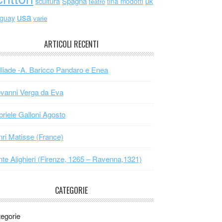
scultura
Spagna
uk
tina modotti
teatro
usa
uguay
varie
ARTICOLI RECENTI
Iliade -A. Baricco Pandaro e Enea
vanni Verga da Eva
riele Galloni Agosto
ri Matisse (France)
te Alighieri (Firenze, 1265 – Ravenna,1321)
CATEGORIE
egorie