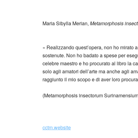
_
Maria Sibylla Merian,
Metamorphosis insec
_
« Realizzando quest’opera, non ho mirato a
sostenute. Non ho badato a spese per esegui
celebre maestro e ho procurato al libro la c
solo agli amatori dell’arte ma anche agli ama
raggiunto il mio scopo e di aver loro procura
(Metamorphosis insectorum Surinamensium,
cctm.website