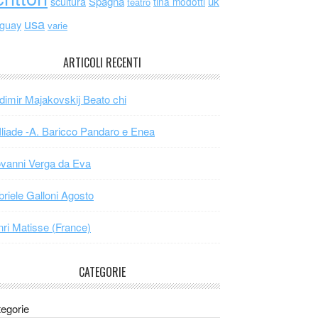
scultura
Spagna
uk
tina modotti
teatro
usa
uguay
varie
ARTICOLI RECENTI
dimir Majakovskij Beato chi
Iliade -A. Baricco Pandaro e Enea
vanni Verga da Eva
riele Galloni Agosto
ri Matisse (France)
CATEGORIE
egorie