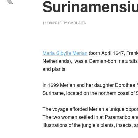
Surinamensi
11/08/2018
BY
CARLAITA
centro cultural tina modotti caracas The Me
Maria Sibylla Merian
(born April 1647, Fra
Netherlands), was a German-born naturalist a
and plants.
In 1699 Merian and her daughter Dorothea Mar
Suriname, located on the northern coast of
The voyage afforded Merian a unique opportu
The two women settled in at Paramaribo and
illustrations of the jungle’s plants, insects, 