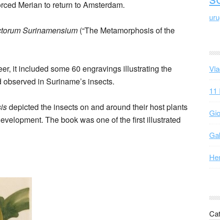
forced Merian to return to Amsterdam.
ur
ctorum Surinamensium
(“The Metamorphosis of the
er, it included some 60 engravings illustrating the
Vla
d observed in Suriname’s insects.
11 
is
depicted the insects on and around their host plants
Gio
evelopment. The book was one of the first illustrated
Gab
Hen
Cat