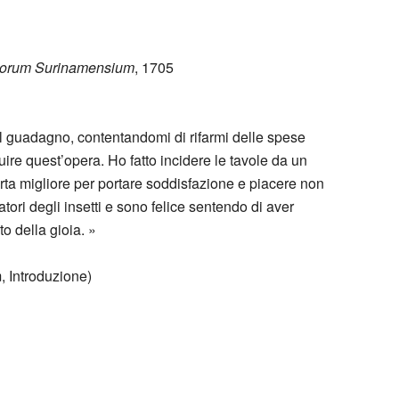
torum Surinamensium
, 1705
l guadagno, contentandomi di rifarmi delle spese
re quest’opera. Ho fatto incidere le tavole da un
arta migliore per portare soddisfazione e piacere non
tori degli insetti e sono felice sentendo di aver
to della gioia. »
 Introduzione)