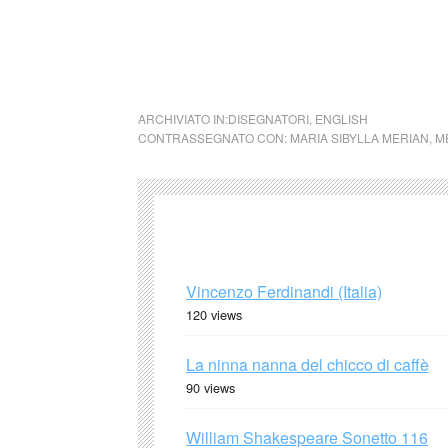
cctm Metamorphosis insectorum Surinamensi
ARCHIVIATO IN:
DISEGNATORI
,
ENGLISH
CONTRASSEGNATO CON:
MARIA SIBYLLA MERIAN
,
M
Vincenzo Ferdinandi (Italia)
120 views
La ninna nanna del chicco di caffè
90 views
William Shakespeare Sonetto 116