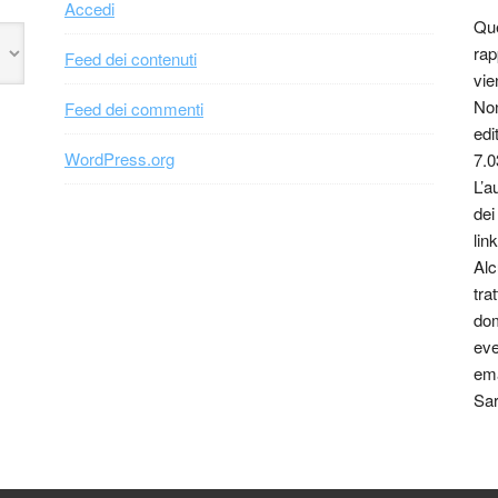
Accedi
Que
rap
Feed dei contenuti
vie
Non
Feed dei commenti
edi
WordPress.org
7.0
L’a
dei
link
Alc
tra
dom
eve
ema
Sar