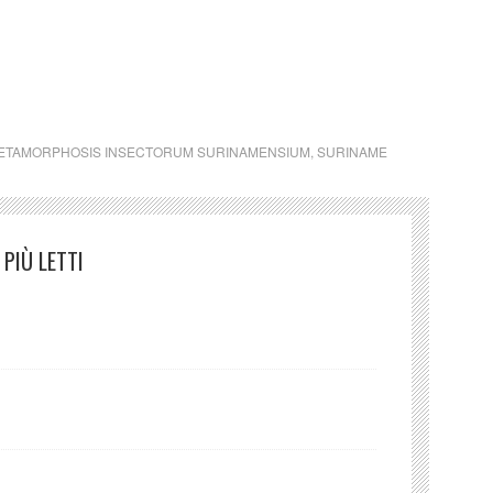
um latino america arte amore cultura bellezza poesia
ETAMORPHOSIS INSECTORUM SURINAMENSIUM
,
SURINAME
PIÙ LETTI