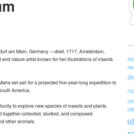
um
tamorphosis of the Insects of Suriname
nkfurt am Main, Germany —died, 1717, Amsterdam,
nd nature artist known for her illustrations of insects
Ald
cap
do
ia set sail for a projected five-year-long expedition to
 South America.
Fri
me
nity to explore new species of insects and plants.
no
 together collected, studied, and composed
pi
and other animals.
sc