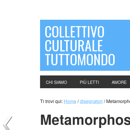
COLLETTIVO
CULTURALE
TUTTOMONDO
CHI SIAMO
PIÙ LETTI
AMORE
Ti trovi qui:
Home
/
disegnatori
/
Metamorpho
Metamorphos