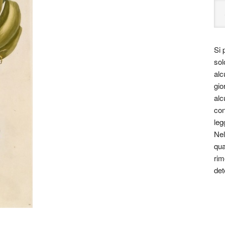
Si 
sol
alc
gio
alc
con
leg
Nel
qua
rim
det