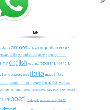
TAG
amore
argentina
brasile
a Merini
architetti
chile
colombia
disegnatori
olavori
cile
design
english
nne
Francia
fotografia
espana
italia
made in italy
da Kahlo
giappone
iliade
musica
ssico
México
mestieri d' arte
moda
bel
pablo neruda
perù
Philippe Jaroussky
Pier Paolo Pasolini
poeti
ttura
registi
Portogallo
racconti brevi
rittori