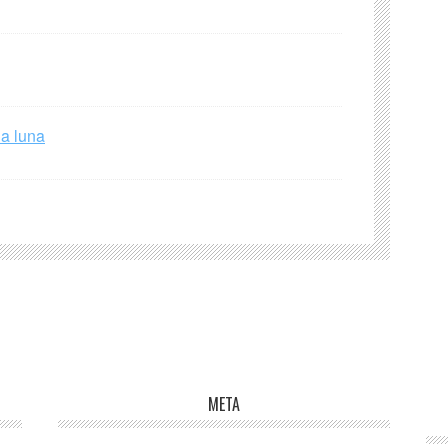
la luna
META