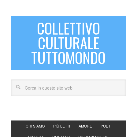
COLLETTIVO
CULTURALE
TUTTOMONDO
CHI SIAMO
PIÙ LETTI
AMORE
POETI
PITTURA
CONTATTI
PRIVACY POLICY