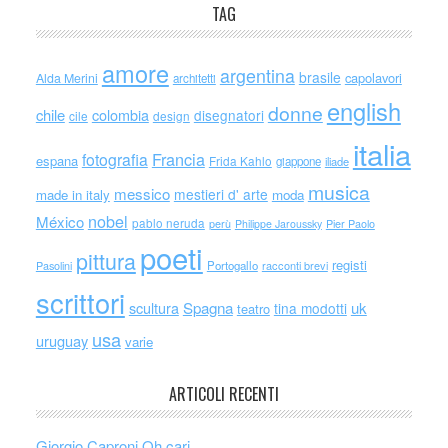
TAG
amore
argentina
brasile
capolavori
Alda Merini
architetti
english
donne
chile
colombia
disegnatori
cile
design
italia
Francia
fotografia
espana
Frida Kahlo
giappone
iliade
musica
messico
mestieri d' arte
made in italy
moda
nobel
México
pablo neruda
perù
Philippe Jaroussky
Pier Paolo
poeti
pittura
registi
Portogallo
racconti brevi
Pasolini
scrittori
scultura
Spagna
uk
tina modotti
teatro
usa
uruguay
varie
ARTICOLI RECENTI
Giorgio Caproni Oh cari