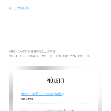
cctm.website
ira peccati capitali arte amore cultura poesia latino america
bellezza cultura italia cctm cc
ARCHIVIATO IN:
ESPAÑOL
,
VARIE
CONTRASSEGNATO CON:
ERTE
,
EVAGRIO PONTICO
,
IRA
PIÙ LETTI
Vincenzo Ferdinandi (Italia)
131 views
La ninna nanna del chicco di caffè