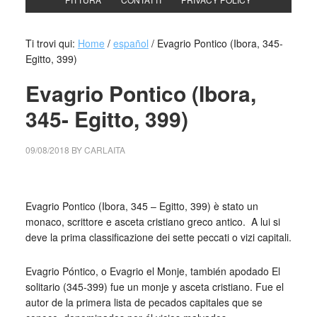
Ti trovi qui:
Home
/
español
/
Evagrio Pontico (Ibora, 345-
Egitto, 399)
Evagrio Pontico (Ibora,
345- Egitto, 399)
09/08/2018
BY
CARLAITA
centro cultural tina modotti caracas pontico
Evagrio Pontico (Ibora, 345 – Egitto, 399) è stato un
monaco, scrittore e asceta cristiano greco antico. A lui si
deve la prima classificazione dei sette peccati o vizi capitali.
Evagrio Póntico, o Evagrio el Monje, también apodado El
solitario (345-399) fue un monje y asceta cristiano. Fue el
autor de la primera lista de pecados capitales que se