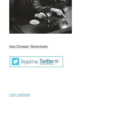
_
foto:Christer Strömholm
cctm.website
amore cctm arte cultura bellezza italia latino america
poesia