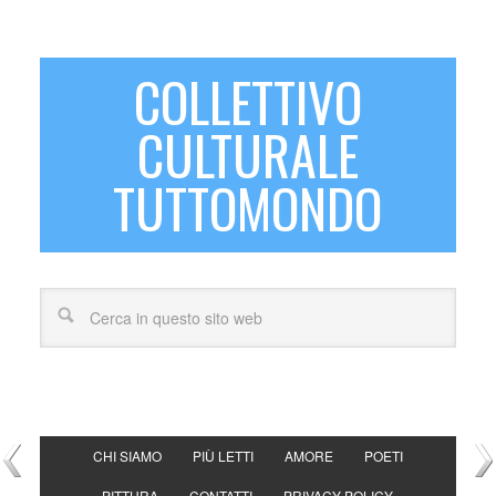
COLLETTIVO
CULTURALE
TUTTOMONDO
CHI SIAMO
PIÙ LETTI
AMORE
POETI
PITTURA
CONTATTI
PRIVACY POLICY