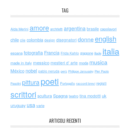
TAG
amore
argentina
brasile
capolavori
Alda Merini
architetti
english
donne
chile
colombia
disegnatori
cile
design
italia
Francia
fotografia
espana
Frida Kahlo
giappone
iliade
musica
messico
mestieri d' arte
made in italy
moda
nobel
México
pablo neruda
perù
Philippe Jaroussky
Pier Paolo
poeti
pittura
registi
Portogallo
racconti brevi
Pasolini
scrittori
scultura
Spagna
uk
tina modotti
teatro
usa
uruguay
varie
ARTICOLI RECENTI