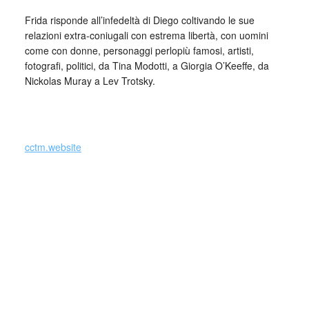
Frida risponde all’infedeltà di Diego coltivando le sue
relazioni extra-coniugali con estrema libertà, con uomini
come con donne, personaggi perlopiù famosi, artisti,
fotografi, politici, da Tina Modotti, a Giorgia O’Keeffe, da
Nickolas Muray a Lev Trotsky.
_
cctm.website
amore italia latino america cctm arte cultura bellezza
poesia pittura
cctm cctm cctm cctm cctm cctm cctm cctm cctm cctm cctm
cctm cctm cctm cctm cctm cctm cctm cctm cctm cctm cctm
cctm cctm cctm cctm cctm cctm cctm cctm cctm cctm cctm
cctm cctm cctm