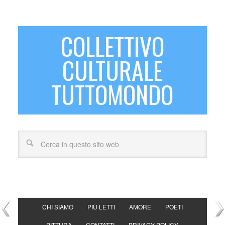
COLLETTIVO
CULTURALE
TUTTOMONDO
CHI SIAMO
PIÙ LETTI
AMORE
POETI
PITTURA
CONTATTI
PRIVACY POLICY