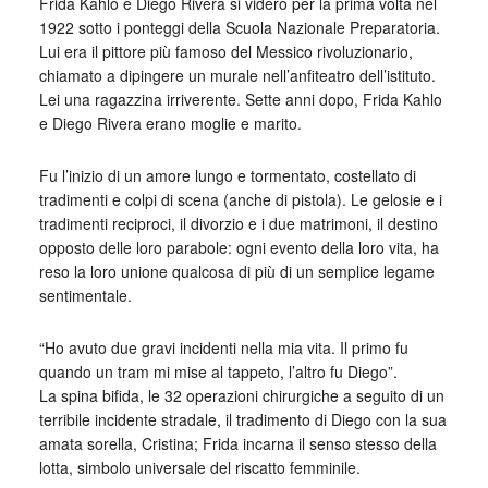
Frida Kahlo e Diego Rivera si videro per la prima volta nel
1922 sotto i ponteggi della Scuola Nazionale Preparatoria.
Lui era il pittore più famoso del Messico rivoluzionario,
chiamato a dipingere un murale nell’anfiteatro dell’istituto.
Lei una ragazzina irriverente. Sette anni dopo, Frida Kahlo
e Diego Rivera erano moglie e marito.
Fu l’inizio di un amore lungo e tormentato, costellato di
tradimenti e colpi di scena (anche di pistola). Le gelosie e i
tradimenti reciproci, il divorzio e i due matrimoni, il destino
opposto delle loro parabole: ogni evento della loro vita, ha
reso la loro unione qualcosa di più di un semplice legame
sentimentale.
“Ho avuto due gravi incidenti nella mia vita. Il primo fu
quando un tram mi mise al tappeto, l’altro fu Diego”.
La spina bifida, le 32 operazioni chirurgiche a seguito di un
terribile incidente stradale, il tradimento di Diego con la sua
amata sorella, Cristina; Frida incarna il senso stesso della
lotta, simbolo universale del riscatto femminile.