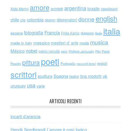
amore
argentina
brasile
capolavori
Alda Merini
architetti
english
donne
chile
colombia
disegnatori
cile
design
italia
Francia
fotografia
espana
Frida Kahlo
giappone
iliade
musica
messico
mestieri d' arte
made in italy
moda
nobel
México
pablo neruda
perù
Philippe Jaroussky
Pier Paolo
poeti
pittura
registi
Portogallo
racconti brevi
Pasolini
scrittori
scultura
Spagna
uk
tina modotti
teatro
usa
uruguay
varie
ARTICOLI RECENTI
incarti d’arancia
Henrik Nordbrandt L’amore è così logico