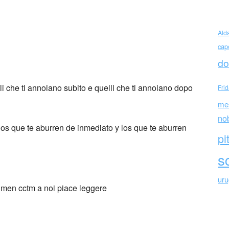
Ald
cap
latea Vaglio (Italia)
do
li che ti annoiano subito e quelli che ti annoiano dopo
Fri
me
no
os que te aburren de inmediato y los que te aburren
pi
sc
ur