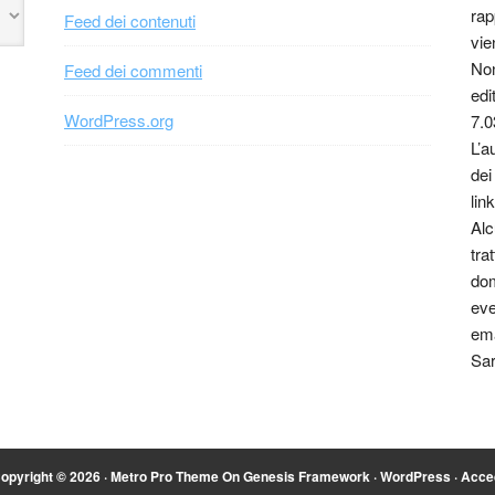
rap
Feed dei contenuti
vie
Non
Feed dei commenti
edi
WordPress.org
7.0
L’a
dei
link
Alc
tra
dom
eve
ema
Sar
opyright © 2026 ·
Metro Pro Theme
On
Genesis Framework
·
WordPress
·
Acce