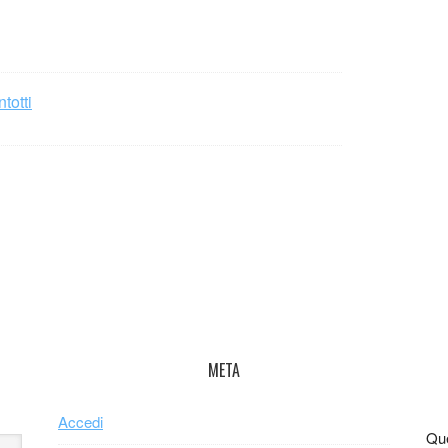
totti
META
Accedi
Que