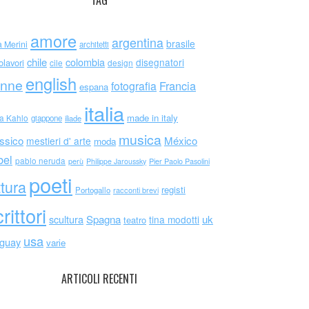
TAG
amore
argentina
brasile
a Merini
architetti
chile
colombia
disegnatori
olavori
cile
design
english
nne
Francia
fotografia
espana
italia
made in italy
da Kahlo
giappone
iliade
musica
ssico
México
mestieri d' arte
moda
bel
pablo neruda
perù
Philippe Jaroussky
Pier Paolo Pasolini
poeti
ttura
registi
Portogallo
racconti brevi
rittori
scultura
Spagna
uk
tina modotti
teatro
usa
uguay
varie
ARTICOLI RECENTI