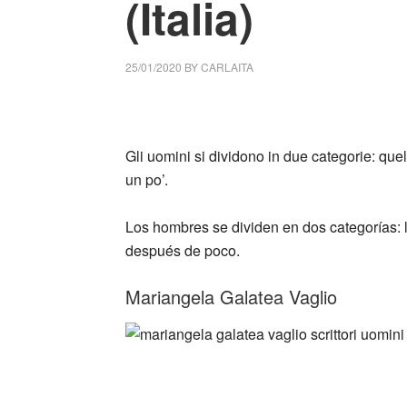
(Italia)
25/01/2020
BY
CARLAITA
collettivo culturale tuttomondo Mariangela Ga
Gli uomini si dividono in due categorie: quel
un po’.
Los hombres se dividen en dos categorías: l
después de poco.
Mariangela Galatea Vaglio
_