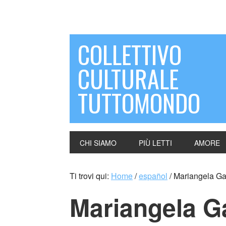
COLLETTIVO
CULTURALE
TUTTOMONDO
CHI SIAMO
PIÙ LETTI
AMORE
Ti trovi qui:
Home
/
español
/
Mariangela Gala
Mariangela Ga