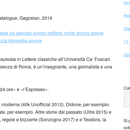
inc
Hen
atalogue
, Gagosian, 2019
Vla
11 
Gio
laureata in Lettere classiche all’Università Ca’ Foscari
apienza di Roma, è un’insegnante, una giornalista e una
Cat
 24 ore» e «l’Espresso».
a moderna (40k Unofficial 2012), Didone, per esempio.
te, per esempio. Altre storie dal passato (Ultra 2015) e
ia, regole e bizzarrie (Sonzogno 2017) e e Teodora, la
Si 
sol