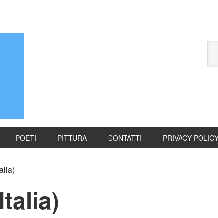
POETI
PITTURA
CONTATTI
PRIVACY POLIC
alia)
talia)