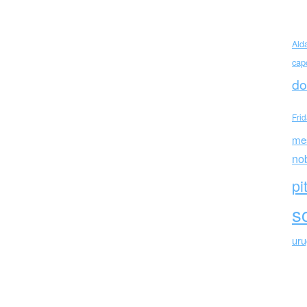
Ald
cap
do
Fri
me
d
no
pi
sc
ur