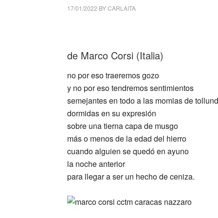
17/01/2022
BY
CARLAITA
centro cultural tina modotti Marco Corsi
de Marco Corsi (Italia)
no por eso traeremos gozo
y no por eso tendremos sentimientos
semejantes en todo a las momias de tollun
dormidas en su expresión
sobre una tierna capa de musgo
más o menos de la edad del hierro
cuando alguien se quedó en ayuno
la noche anterior
para llegar a ser un hecho de ceniza.
_