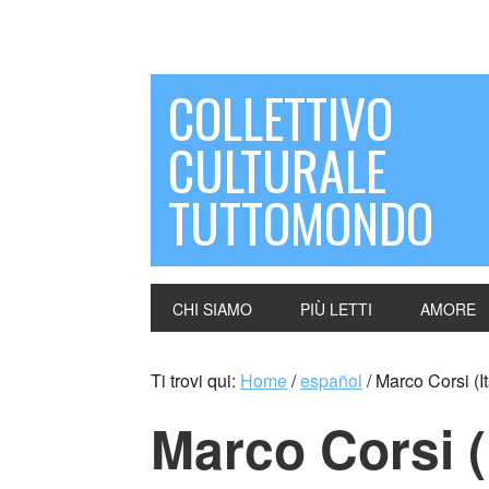
COLLETTIVO
CULTURALE
TUTTOMONDO
CHI SIAMO
PIÙ LETTI
AMORE
Ti trovi qui:
Home
/
español
/
Marco Corsi (It
Marco Corsi (I