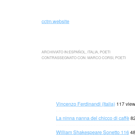
2015), a cura di Franco Buffoni.
cctm.website
non per questo porteremo godimento … no 
ARCHIVIATO IN:
ESPAÑOL
,
ITALIA
,
POETI
CONTRASSEGNATO CON:
MARCO CORSI
,
POETI
Vincenzo Ferdinandi (Italia)
117 vie
La ninna nanna del chicco di caffè
8
William Shakespeare Sonetto 116
48