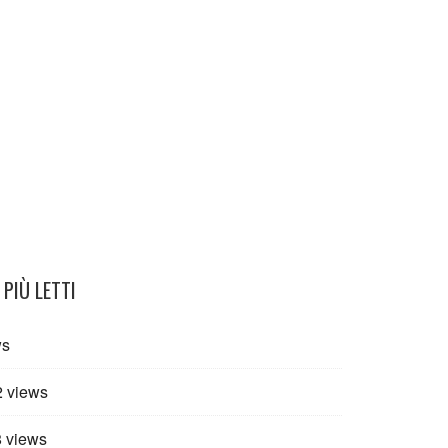
por eso traeremos gozo
PIÙ LETTI
ws
2 views
 views