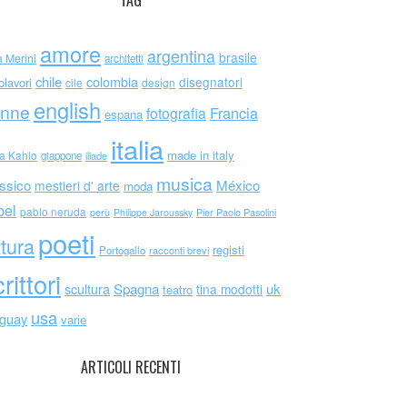
TAG
amore
argentina
brasile
a Merini
architetti
chile
colombia
disegnatori
olavori
cile
design
english
nne
Francia
fotografia
espana
italia
made in italy
da Kahlo
giappone
iliade
musica
ssico
México
mestieri d' arte
moda
bel
pablo neruda
perù
Philippe Jaroussky
Pier Paolo Pasolini
poeti
ttura
registi
Portogallo
racconti brevi
rittori
scultura
Spagna
uk
tina modotti
teatro
usa
uguay
varie
ARTICOLI RECENTI