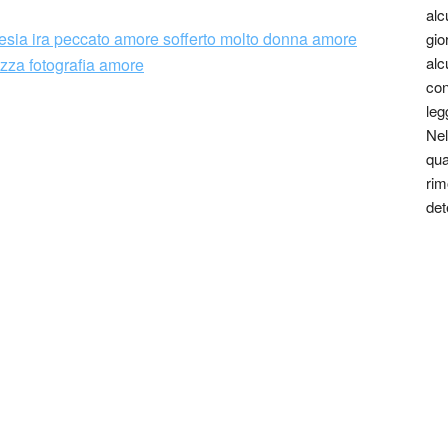
alc
gio
alc
con
leg
Dottore di Ricerca in Italianistica presso l’Università di
Nel
rogetto “Verba picta”, sui rapporti tra poesia e
qua
o.
rim
det
ato alcuni saggi in rivista o atti di convegno dedicati
ranea, partecipando a convegni in Italia e all’estero, e
otta, I nodi violati del verso (Archetipo Libri 2010).
L’inverno del geco (Gazebo 2011), suoi testi sono
, «La casa dei doganieri», «L’area di Broca», e più
13), «Quadernario. Almanacco di poesia», a cura di
e sul blog Rai News – Poesia di Luigia Sorrentino.
i poesia italiana contemporanea» (Marcos y Marcos