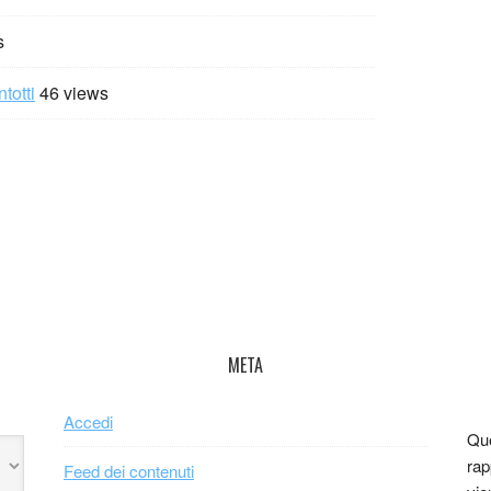
s
totti
46 views
META
Accedi
Que
rap
Feed dei contenuti