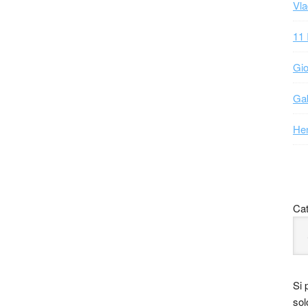
Vla
11 
Gio
Gab
Hen
Cat
Si 
sol