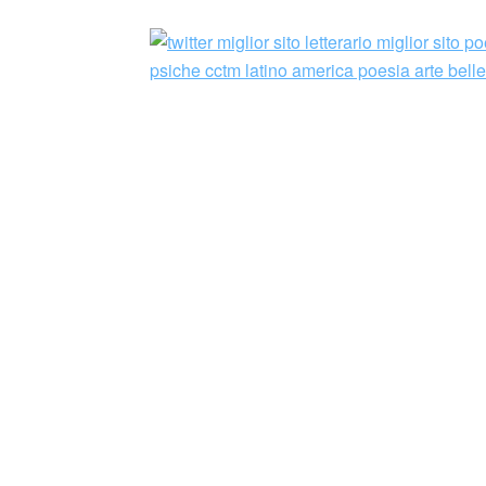
Marco Corsi (1985) ha conseguito il titolo di 
Firenze nell’aprile 2013 e ha collaborato al p
immagine nella seconda metà del Novecent
Attualmente si occupa di editoria. Ha pubblic
principalmente alla poesia italiana contempo
una monografia sull’opera di Biancamaria Frab
Dopo la prima raccolta di poesie intitolata 
apparsi su: «Poeti e Poesia», «Semicerchio»
recentemente «Nuovi Argomenti» (n. 64, 20
Maurizio Cucchi, Lietocolle, Faloppio 2013 
È stato selezionato per il «XII Quaderno d