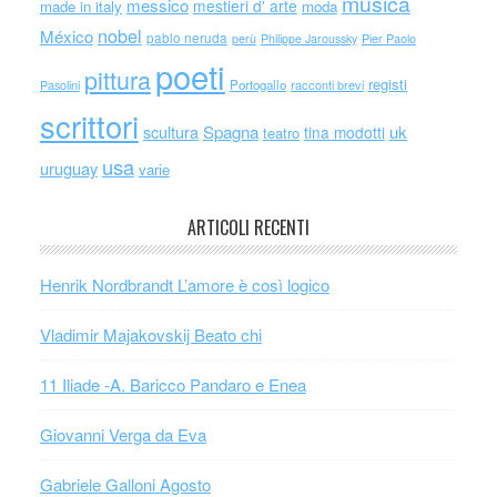
musica
messico
mestieri d' arte
made in italy
moda
nobel
México
pablo neruda
perù
Philippe Jaroussky
Pier Paolo
poeti
pittura
registi
Portogallo
racconti brevi
Pasolini
scrittori
scultura
Spagna
uk
tina modotti
teatro
usa
uruguay
varie
ARTICOLI RECENTI
Henrik Nordbrandt L’amore è così logico
Vladimir Majakovskij Beato chi
11 Iliade -A. Baricco Pandaro e Enea
Giovanni Verga da Eva
Gabriele Galloni Agosto