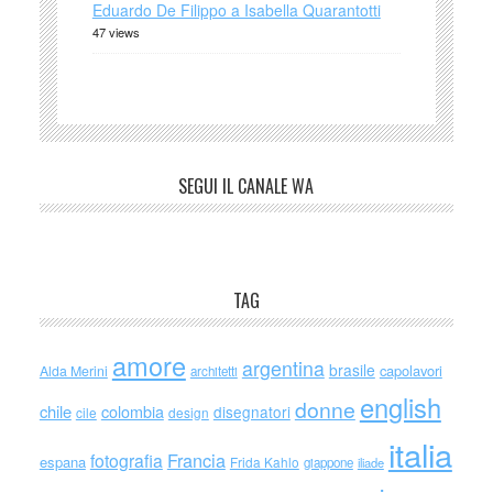
Eduardo De Filippo a Isabella Quarantotti
47 views
SEGUI IL CANALE WA
TAG
amore
argentina
brasile
capolavori
Alda Merini
architetti
english
donne
chile
colombia
disegnatori
cile
design
italia
Francia
fotografia
espana
Frida Kahlo
giappone
iliade