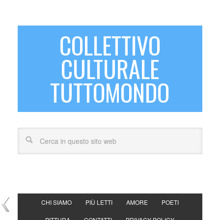
COLLETTIVO
CULTURALE
TUTTOMONDO
CHI SIAMO
PIÙ LETTI
AMORE
POETI
PITTURA
CONTATTI
PRIVACY POLICY