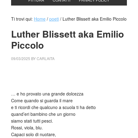
Ti trovi qui:
Home
/
poeti
/
Luther Blissett aka Emilio Piccolo
Luther Blissett aka Emilio
Piccolo
09/03/2025
BY
CARLAITA
cctm collettivo culturale tuttomondo Luther Blissett aka
Emilio Piccolo
… e ho provato una grande dolcezza
Come quando si guarda il mare
e ti ricordi che qualcuno a scuola ti ha detto
quand’eri bambino che un giorno
siamo stati tutti pesci.
Rossi, viola, blu.
Capaci solo di nuotare,