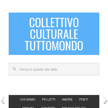
COLLETTIVO
CULTURALE
TUTTOMONDO
CHI SIAMO
PIÙ LETTI
AMORE
POETI
PITTURA
CONTATTI
PRIVACY POLICY