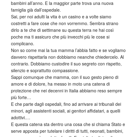
bambini all’anno. E la maggior parte trova una nuova
famiglia già dall’ospedale.
Sai, per noi adulti la vita è un casino e a volte siamo
costretti a fare cose che non vorremmo. Sembra strano
dirlo a te che di settimane su questa terra ne hai così
poche ma ti assicuro che più invecchi più le cose si
complicano.
Non so come mai la tua mamma l’abbia fatto e se vogliamo
davvero rispettarla non dobbiamo neanche chiedercelo. Al
contrario. Dobbiamo custodire il suo segreto con rispetto,
silenzio e soprattutto compassione.
Sappi comunque che mamma, con il suo gesto pieno di
amore e di dolore, ha messo in moto una catena di
protezione che nei decenni in Italia abbiamo reso sempre
più forte…
E che parte dagli ospedali, fino ad arrivare ai tribunali dei
minori, agli assistenti sociali, ai genitori affidatari, a quelli
adottivi.…
E questa catena sta dentro una cosa che si chiama Stato e
serve apposta per tutelare i diritti di tutti, neonati, bambini,