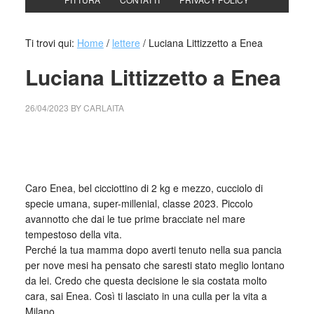
Ti trovi qui:
Home
/
lettere
/
Luciana Littizzetto a Enea
Luciana Littizzetto a Enea
26/04/2023
BY
CARLAITA
cctm collettivo culturale tuttomondo Luciana Littizzetto a
Enea
Caro Enea, bel cicciottino di 2 kg e mezzo, cucciolo di
specie umana, super-millenial, classe 2023. Piccolo
avannotto che dai le tue prime bracciate nel mare
tempestoso della vita.
Perché la tua mamma dopo averti tenuto nella sua pancia
per nove mesi ha pensato che saresti stato meglio lontano
da lei. Credo che questa decisione le sia costata molto
cara, sai Enea. Così ti lasciato in una culla per la vita a
Milano.