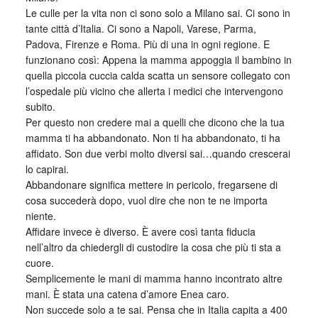
Le culle per la vita non ci sono solo a Milano sai. Ci sono in
tante città d’Italia. Ci sono a Napoli, Varese, Parma,
Padova, Firenze e Roma. Più di una in ogni regione. E
funzionano così: Appena la mamma appoggia il bambino in
quella piccola cuccia calda scatta un sensore collegato con
l’ospedale più vicino che allerta i medici che intervengono
subito.
Per questo non credere mai a quelli che dicono che la tua
mamma ti ha abbandonato. Non ti ha abbandonato, ti ha
affidato. Son due verbi molto diversi sai…quando crescerai
lo capirai.
Abbandonare significa mettere in pericolo, fregarsene di
cosa succederà dopo, vuol dire che non te ne importa
niente.
Affidare invece è diverso. È avere così tanta fiducia
nell’altro da chiedergli di custodire la cosa che più ti sta a
cuore.
Semplicemente le mani di mamma hanno incontrato altre
mani. È stata una catena d’amore Enea caro.
Non succede solo a te sai. Pensa che in Italia capita a 400