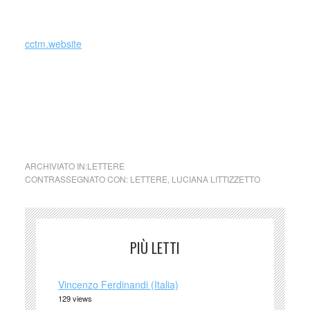
cctm.website
cctm collettivo culturale tuttomondo Luciana Littizzetto a
Enea
ARCHIVIATO IN:
LETTERE
CONTRASSEGNATO CON:
LETTERE
,
LUCIANA LITTIZZETTO
PIÙ LETTI
Vincenzo Ferdinandi (Italia)
129 views