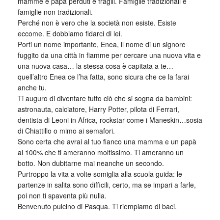
mamme e papà perduti e fragili. Famiglie tradizionali e
famiglie non tradizionali.
Perché non è vero che la società non esiste. Esiste
eccome. E dobbiamo fidarci di lei.
Porti un nome importante, Enea, il nome di un signore
fuggito da una città in fiamme per cercare una nuova vita e
una nuova casa… la stessa cosa è capitata a te…
quell’altro Enea ce l’ha fatta, sono sicura che ce la farai
anche tu.
Ti auguro di diventare tutto ciò che si sogna da bambini:
astronauta, calciatore, Harry Potter, pilota di Ferrari,
dentista di Leoni in Africa, rockstar come i Maneskin…sosia
di Chiattillo o mimo ai semafori.
Sono certa che avrai al tuo fianco una mamma e un papà
al 100% che ti ameranno moltissimo. Ti ameranno un
botto. Non dubitarne mai neanche un secondo.
Purtroppo la vita a volte somiglia alla scuola guida: le
partenze in salita sono difficili, certo, ma se impari a farle,
poi non ti spaventa più nulla.
Benvenuto pulcino di Pasqua. Ti riempiamo di baci.