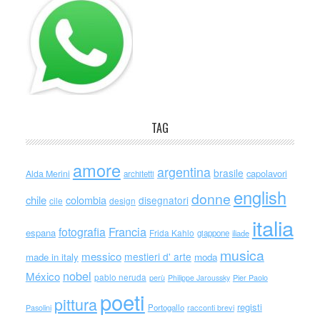
TAG
amore
argentina
brasile
capolavori
Alda Merini
architetti
english
donne
chile
colombia
disegnatori
cile
design
italia
Francia
fotografia
espana
Frida Kahlo
giappone
iliade
musica
messico
mestieri d' arte
made in italy
moda
nobel
México
pablo neruda
perù
Philippe Jaroussky
Pier Paolo
poeti
pittura
registi
Portogallo
racconti brevi
Pasolini