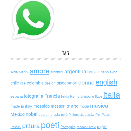
TAG
amore
argentina
brasile
capolavori
Alda Merini
architetti
english
donne
chile
colombia
disegnatori
cile
design
italia
Francia
fotografia
espana
Frida Kahlo
giappone
iliade
musica
messico
mestieri d' arte
made in italy
moda
nobel
México
pablo neruda
perù
Philippe Jaroussky
Pier Paolo
poeti
pittura
registi
Portogallo
racconti brevi
Pasolini