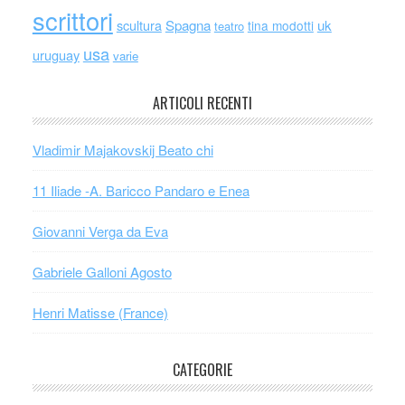
scrittori
scultura
Spagna
uk
tina modotti
teatro
usa
uruguay
varie
ARTICOLI RECENTI
Vladimir Majakovskij Beato chi
11 Iliade -A. Baricco Pandaro e Enea
Giovanni Verga da Eva
Gabriele Galloni Agosto
Henri Matisse (France)
CATEGORIE