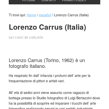
Ti trovi qui:
Home
/
español
/
Lorenzo Carrus (Italia)
Lorenzo Carrus (Italia)
04/11/2021
BY
CARLAITA
collettivo culturale tuttomondo Lorenzo Carrus (Italia)
Lorenzo Carrus (Torino, 1962) è un
fotografo italiano.
Ha respirato fin dall’ infanzia i profumi dell’ arte per la
frequentazione di pittori e artisti vari.
All’ età di sedici anni viene assunto come ragazzo di
bottega presso lo Studio fotografico di Luigi Bertazzini dove
ha la possibilità di scoprire ed imparare i trucchi dell’ arte
fotografica realizzando servizi in vari ambiti: industriale,