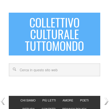
COLLETTIVO
CULTURALE
TUTTOMONDO
CHI SIAMO
PIÙ LETTI
AMORE
POETI
PITTURA
CONTATTI
PRIVACY POLICY