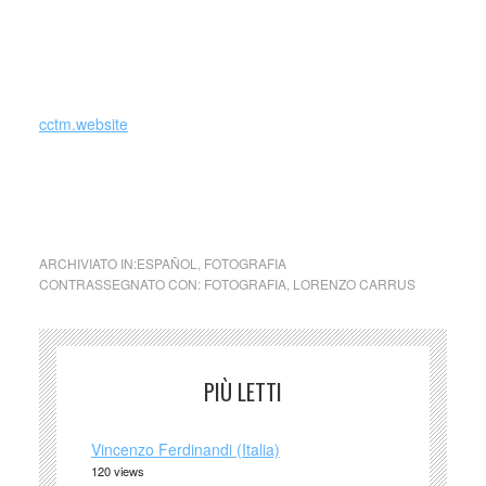
cctm.website
collettivo culturale tuttomondo Lorenzo Carruscollettivo
culturale tuttomondo Lorenzo Carrus
ARCHIVIATO IN:
ESPAÑOL
,
FOTOGRAFIA
CONTRASSEGNATO CON:
FOTOGRAFIA
,
LORENZO CARRUS
PIÙ LETTI
Vincenzo Ferdinandi (Italia)
120 views