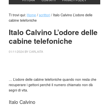
Ti trovi qui:
Home
/
scrittori
/
Italo Calvino L’odore delle
cabine telefoniche
Italo Calvino L’odore delle
cabine telefoniche
01/11/2024
BY
CARLAITA
cctm collettivo culturale tuttomondo Italo Calvino L’odore
delle cabine telefoniche
… L’odore delle cabine telefoniche quando non resta che
recuperare i gettoni perché il numero chiamato non dà
segni di vita.
Italo Calvino