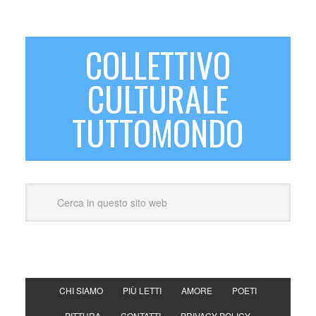
COLLETTIVO
CULTURALE
TUTTOMONDO
CHI SIAMO
PIÙ LETTI
AMORE
POETI
PITTURA
CONTATTI
PRIVACY POLICY