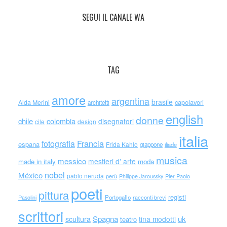
SEGUI IL CANALE WA
TAG
amore
argentina
brasile
capolavori
Alda Merini
architetti
english
donne
chile
colombia
disegnatori
cile
design
italia
Francia
fotografia
espana
Frida Kahlo
giappone
iliade
musica
messico
mestieri d' arte
made in italy
moda
nobel
México
pablo neruda
perù
Philippe Jaroussky
Pier Paolo
poeti
pittura
registi
Portogallo
racconti brevi
Pasolini
scrittori
scultura
Spagna
uk
tina modotti
teatro