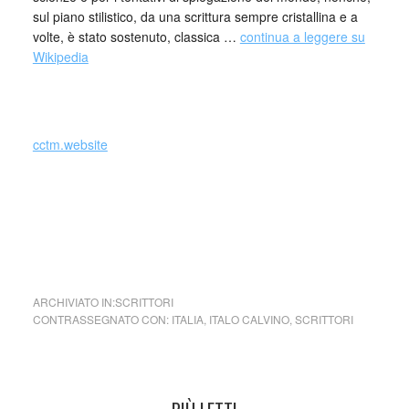
sul piano stilistico, da una scrittura sempre cristallina e a
volte, è stato sostenuto, classica …
continua a leggere su
Wikipedia
cctm.website
cctm collettivo culturale tuttomondo Italo Calvino L’odore
delle cabine telefoniche da
Se una notte d’inverno un
viaggiatore,
Einaudi, 1979 foto: cabina telefonica SIP
all’entrata casello Milano Torino, 1977
ARCHIVIATO IN:
SCRITTORI
CONTRASSEGNATO CON:
ITALIA
,
ITALO CALVINO
,
SCRITTORI