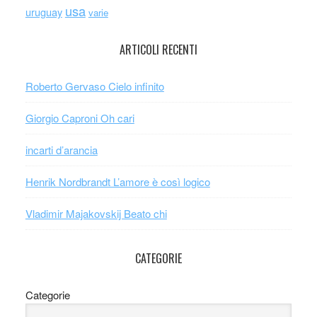
usa
uruguay
varie
ARTICOLI RECENTI
Roberto Gervaso Cielo infinito
Giorgio Caproni Oh cari
incarti d’arancia
Henrik Nordbrandt L’amore è così logico
Vladimir Majakovskij Beato chi
CATEGORIE
Categorie