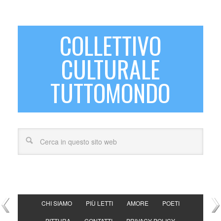
COLLETTIVO
CULTURALE
TUTTOMONDO
CHI SIAMO
PIÙ LETTI
AMORE
POETI
PITTURA
CONTATTI
PRIVACY POLICY