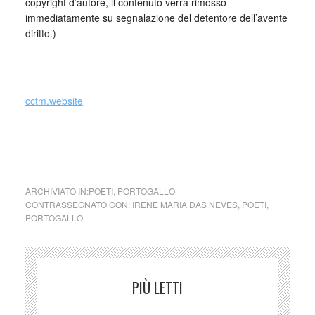
copyright d’autore, il contenuto verrà rimosso
immediatamente su segnalazione del detentore dell’avente
diritto.)
_
cctm.website
cctm collettivo culturale tuttomondo Irene Das Neves
(Portogallo)
ARCHIVIATO IN:
POETI
,
PORTOGALLO
CONTRASSEGNATO CON:
IRENE MARIA DAS NEVES
,
POETI
,
PORTOGALLO
PIÙ LETTI