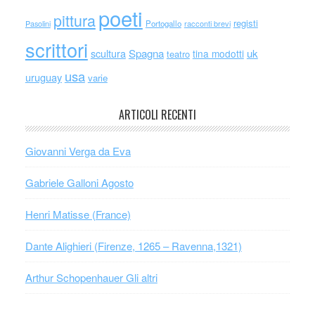
poeti
pittura
registi
Portogallo
racconti brevi
Pasolini
scrittori
scultura
Spagna
uk
tina modotti
teatro
usa
uruguay
varie
ARTICOLI RECENTI
Giovanni Verga da Eva
Gabriele Galloni Agosto
Henri Matisse (France)
Dante Alighieri (Firenze, 1265 – Ravenna,1321)
Arthur Schopenhauer Gli altri