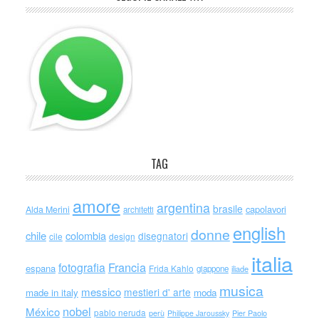
TAG
amore
argentina
brasile
capolavori
Alda Merini
architetti
english
donne
chile
colombia
disegnatori
cile
design
italia
Francia
fotografia
espana
Frida Kahlo
giappone
iliade
musica
messico
mestieri d' arte
made in italy
moda
nobel
México
pablo neruda
perù
Philippe Jaroussky
Pier Paolo