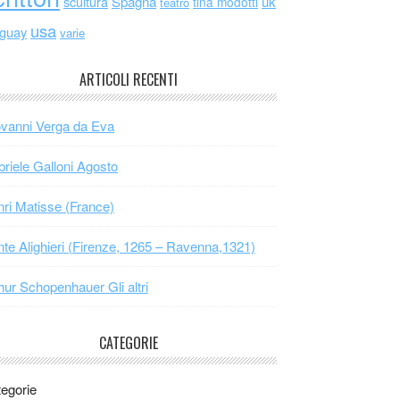
scultura
Spagna
uk
tina modotti
teatro
usa
uguay
varie
ARTICOLI RECENTI
vanni Verga da Eva
riele Galloni Agosto
ri Matisse (France)
te Alighieri (Firenze, 1265 – Ravenna,1321)
hur Schopenhauer Gli altri
CATEGORIE
egorie