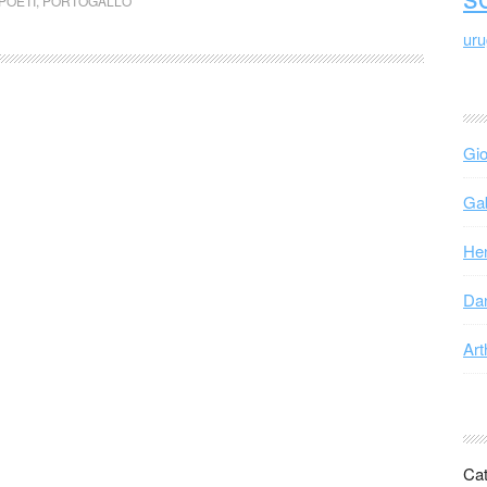
POETI
,
PORTOGALLO
ur
Gio
Gab
Hen
Dan
Art
Cat