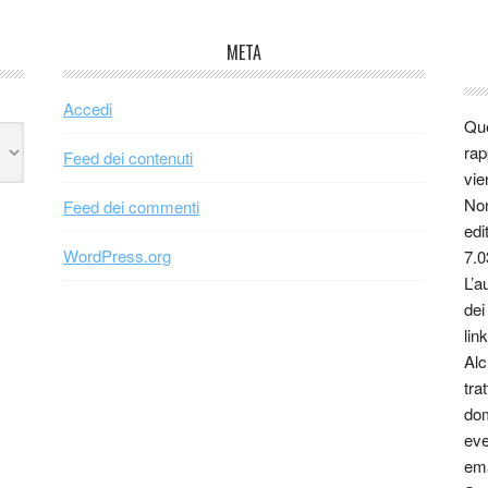
META
Accedi
Que
rap
Feed dei contenuti
vie
Non
Feed dei commenti
edi
WordPress.org
7.0
L’a
dei
link
Alc
tra
dom
eve
ema