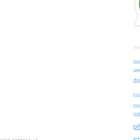
Ald
cap
do
Fri
me
no
pi
sc