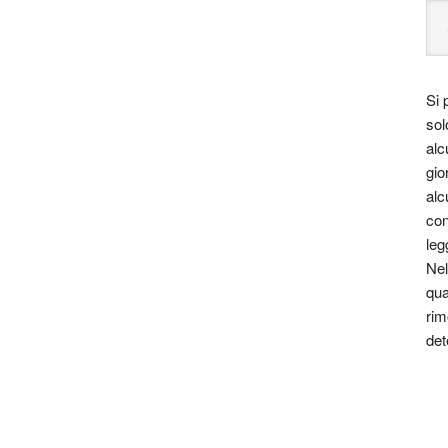
Si 
sol
alc
gio
alc
con
leg
Nel
qua
rim
det