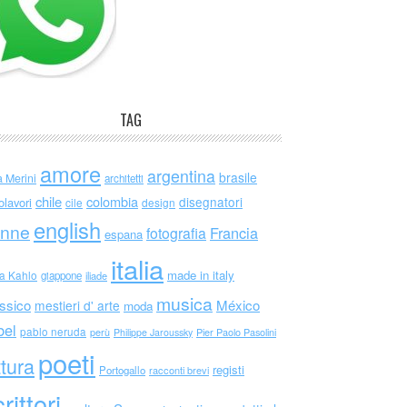
TAG
amore
argentina
brasile
a Merini
architetti
chile
colombia
disegnatori
olavori
cile
design
english
nne
Francia
fotografia
espana
italia
made in italy
da Kahlo
giappone
iliade
musica
ssico
México
mestieri d' arte
moda
bel
pablo neruda
perù
Philippe Jaroussky
Pier Paolo Pasolini
poeti
ttura
registi
Portogallo
racconti brevi
rittori