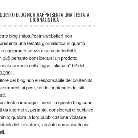
QUESTO BLOG NON RAPPRESENTA UNA TESTATA
GIORNALISTICA
sto blog (https://cctm.website/) non
presenta una testata giornalistica in quanto
ne aggiornato senza alcuna periodicità.
 può pertanto considerarsi un prodotto
toriale ai sensi della legge italiana n° 62 del
3.2001.
utore del blog non è responsabile del contenuto
 commenti ai post, nè del contenuto dei siti
ati.
uni testi o immagini inseriti in questo blog sono
tti da internet e, pertanto, considerati di pubblico
inio; qualora la loro pubblicazione violasse
ntuali diritti d’autore, vogliate comunicarlo via
il.