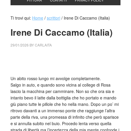
Ti trovi qui:
Home
/
scrittori
/
Irene Di Caccamo (Italia)
Irene Di Caccamo (Italia)
29/01/2026
BY
CARLAITA
cctm collettivo culturale tuttomondo Irene Di Caccamo
(Italia)
Un abito rosso lungo mi avvolge completamente.
Salgo in auto, e quando sono vicina al college di Rosa
lascio la macchina per camminare. Non so che ora sia e
intanto bevo il latte dalla bottiglia che ho portato e mando
giù piano tutte le pillole che ho nella mano. Dopo un po’ mi
ritrovo davanti a un immenso ponte che raggiunge l’altra
parte della riva, una promessa di infinito che però sparisce
e si annulla subito nel buio. Procedo lenta verso quella
strada di libertà ma l’incertezza della mia mente confonde i