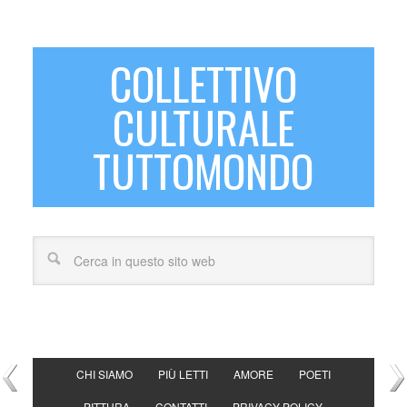
COLLETTIVO
CULTURALE
TUTTOMONDO
CHI SIAMO
PIÙ LETTI
AMORE
POETI
PITTURA
CONTATTI
PRIVACY POLICY