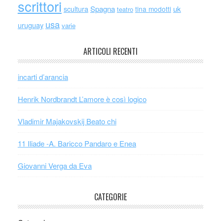
scrittori
scultura
Spagna
uk
tina modotti
teatro
usa
uruguay
varie
ARTICOLI RECENTI
incarti d’arancia
Henrik Nordbrandt L’amore è così logico
Vladimir Majakovskij Beato chi
11 Iliade -A. Baricco Pandaro e Enea
Giovanni Verga da Eva
CATEGORIE