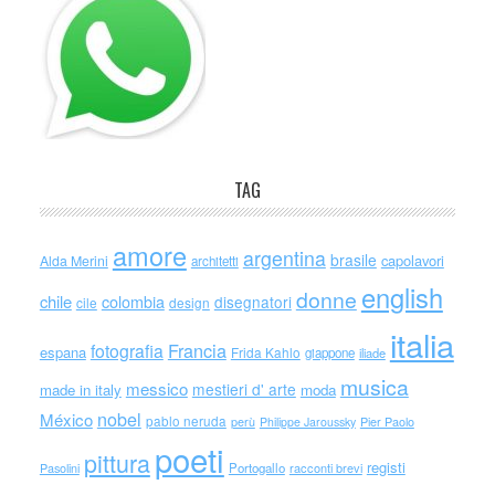
TAG
amore
argentina
brasile
capolavori
Alda Merini
architetti
english
donne
chile
colombia
disegnatori
cile
design
italia
Francia
fotografia
espana
Frida Kahlo
giappone
iliade
musica
messico
mestieri d' arte
made in italy
moda
nobel
México
pablo neruda
perù
Philippe Jaroussky
Pier Paolo
poeti
pittura
registi
Portogallo
racconti brevi
Pasolini