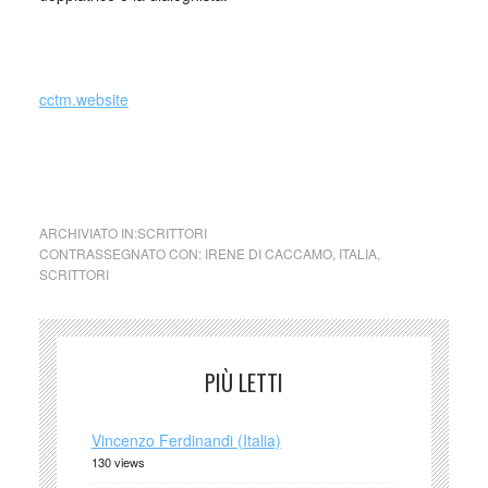
_
cctm.website
cctm collettivo culturale tuttomondo Irene
Di Caccamo (Italia)
ARCHIVIATO IN:
SCRITTORI
CONTRASSEGNATO CON:
IRENE DI CACCAMO
,
ITALIA
,
SCRITTORI
PIÙ LETTI
Vincenzo Ferdinandi (Italia)
130 views