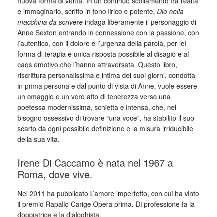
nuova forma di verità. In un continuo scollamento fra realtà
e immaginario, scritto in tono lirico e potente,
Dio nella
macchina da scrivere
indaga liberamente il personaggio di
Anne Sexton entrando in connessione con la passione, con
l’autentico, con il dolore e l’urgenza della parola, per lei
forma di terapia e unica risposta possibile al disagio e al
caos emotivo che l’hanno attraversata. Questo libro,
riscrittura personalissima e intima dei suoi giorni, condotta
in prima persona e dal punto di vista di Anne, vuole essere
un omaggio e un vero atto di tenerezza verso una
poetessa modernissima, schietta e intensa, che, nel
bisogno ossessivo di trovare “una voce”, ha stabilito il suo
scarto da ogni possibile definizione e la misura irriducibile
della sua vita.
Irene Di Caccamo è nata nel 1967 a
Roma, dove vive.
Nel 2011 ha pubblicato L’amore imperfetto, con cui ha vinto
il premio Rapallo Carige Opera prima. Di professione fa la
doppiatrice e la dialoghista.