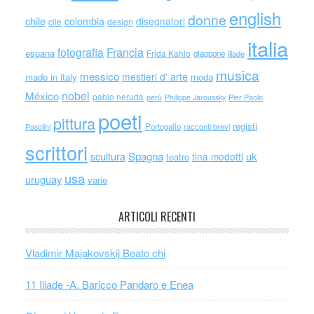
english
donne
chile
colombia
disegnatori
cile
design
italia
Francia
fotografia
espana
Frida Kahlo
giappone
iliade
musica
messico
mestieri d' arte
made in italy
moda
nobel
México
pablo neruda
perù
Philippe Jaroussky
Pier Paolo
poeti
pittura
registi
Portogallo
racconti brevi
Pasolini
scrittori
scultura
Spagna
uk
tina modotti
teatro
usa
uruguay
varie
ARTICOLI RECENTI
Vladimir Majakovskij Beato chi
11 Iliade -A. Baricco Pandaro e Enea