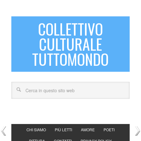
COLLETTIVO
CULTURALE
TUTTOMONDO
CHI SIAMO
PIÙ LETTI
AMORE
POETI
PITTURA
CONTATTI
PRIVACY POLICY