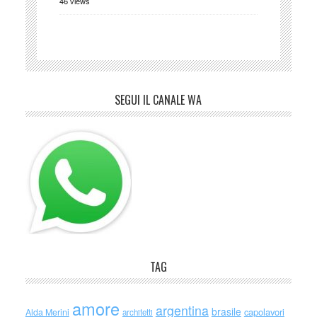
46 views
SEGUI IL CANALE WA
TAG
amore
argentina
brasile
capolavori
Alda Merini
architetti