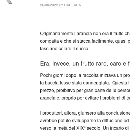
26/08/2022
BY
CARLAITA
collettivo culturale tuttomondo incarti d’aran
Originariamente l’arancia non era il frutto c
compatta e che si stacca facilmente, quasi p
lasciano colare il succo.
Era, invece, un frutto raro, caro e f
Pochi giorni dopo la raccolta iniziava un p
la buccia fosse stata danneggiata. Questa fragi
prezzo, proibitivo per gran parte delle perso
aranciaie, proprio per evitare i problemi di t
I produttori, allora, giunsero alla conclusio
avrebbe potuto svilupparne la diffusione ed 
verso la metà del XIX° secolo. Un incarto d