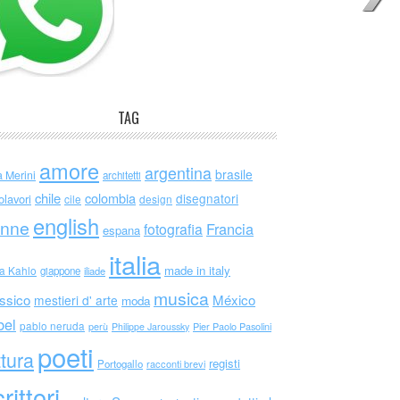
TAG
amore
argentina
brasile
a Merini
architetti
chile
colombia
disegnatori
olavori
cile
design
english
nne
Francia
fotografia
espana
italia
made in italy
da Kahlo
giappone
iliade
musica
ssico
México
mestieri d' arte
moda
bel
pablo neruda
perù
Philippe Jaroussky
Pier Paolo Pasolini
poeti
ttura
registi
Portogallo
racconti brevi
rittori