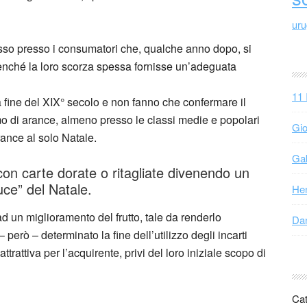
ur
sso presso i consumatori che, qualche anno dopo, si
enché la loro scorza spessa fornisse un’adeguata
11 
la fine del XIX° secolo e non fanno che confermare il
mo di arance, almeno presso le classi medie e popolari
Gio
ance al solo Natale.
Gab
con carte dorate o ritagliate divenendo un
uce” del Natale.
Hen
ad un miglioramento del frutto, tale da renderlo
Dan
però – determinato la fine dell’utilizzo degli incarti
trattiva per l’acquirente, privi del loro iniziale scopo di
Cat