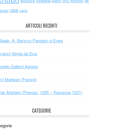
scultura
Spagna
uk
tina modotti
teatro
usa
uguay
varie
ARTICOLI RECENTI
Iliade -A. Baricco Pandaro e Enea
vanni Verga da Eva
riele Galloni Agosto
ri Matisse (France)
te Alighieri (Firenze, 1265 – Ravenna,1321)
CATEGORIE
egorie