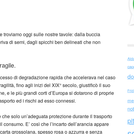
cia Sicilia
he troviamo oggi sulle nostre tavole: dalla buccia
riva di semi, dagli spicchi ben delineati che non
Ald
ragile.
cap
do
rocesso di degradazione rapida che accelerava nel caso
lità, fino agli inizi del XIX° secolo, giustificò il suo
Fri
ne, e le più grandi corti d’Europa si dotarono di proprie
rasporto ed i rischi ad esso connessi.
me
no
ne che solo un’adeguata protezione durante il trasporto
pi
il consumo. E’ così che l’incarto dell’arancia appare
sc
i carta grossolana, spesso rosa o azzurra e senza