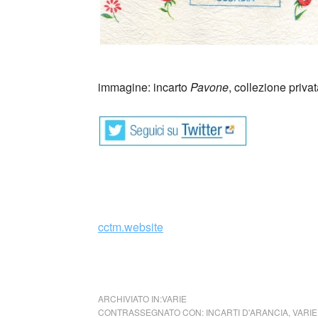
immagine: incarto
Pavone
, collezione priv
cctm.website
incarti d’arancia Romana Gardani cctm arte 
collettivo culturale tuttomondo incarti d’aran
ARCHIVIATO IN:
VARIE
CONTRASSEGNATO CON:
INCARTI D'ARANCIA
,
VARIE