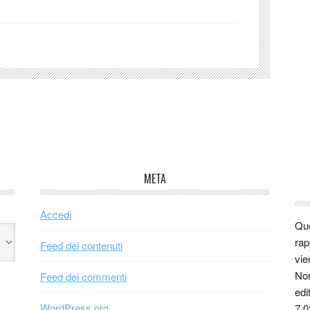
META
Accedi
Que
rap
Feed dei contenuti
vie
Non
Feed dei commenti
edi
WordPress.org
7.0