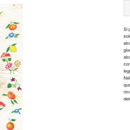
Si 
sol
alc
gio
alc
con
leg
Nel
qua
rim
det