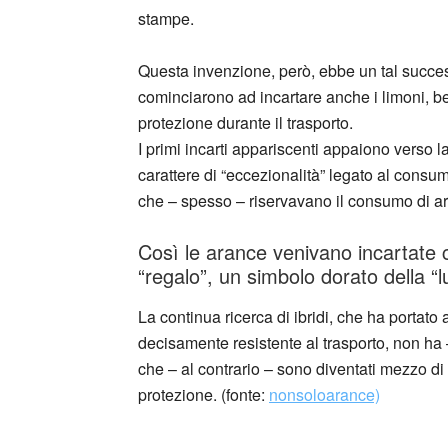
stampe.
Questa invenzione, però, ebbe un tal succe
cominciarono ad incartare anche i limoni, b
protezione durante il trasporto.
I primi incarti appariscenti appaiono verso 
carattere di “eccezionalità” legato al consu
che – spesso – riservavano il consumo di ar
Così le arance venivano incartate 
“regalo”, un simbolo dorato della “l
La continua ricerca di ibridi, che ha portato 
decisamente resistente al trasporto, non ha – 
che – al contrario – sono diventati mezzo di at
protezione. (fonte:
nonsoloarance)
_