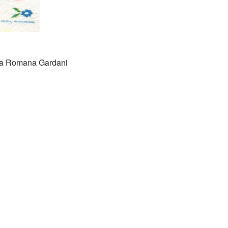
ata Romana Gardani
amore bellezza cultura poesia italia latino america
cia Sicilia