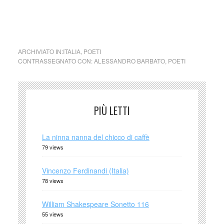
collettivo culturale tuttomondo Alessandro Barbato poesia
ARCHIVIATO IN:
ITALIA
,
POETI
CONTRASSEGNATO CON:
ALESSANDRO BARBATO
,
POETI
PIÙ LETTI
La ninna nanna del chicco di caffè
79 views
Vincenzo Ferdinandi (Italia)
78 views
William Shakespeare Sonetto 116
55 views