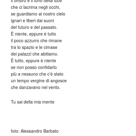
il timbro e il tono della luce
che ci lacrima negli occhi,
se guardiamo al nostro cielo
ignari e liberi dai suoni
del futuro e del passato.
È niente, eppure è tutto
il poco azzurro che rimane
tra lo spazio e le cimase
dei palazzi che abitiamo.
È tutto, eppure è niente
se non posso confidarlo
più a nessuno che c’è stato
un tempo vergine di angosce
che danzavano nel vento.
Tu sai della mia mente
_
foto: Alessandro Barbato