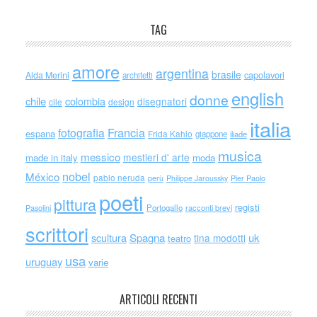
TAG
amore
argentina
brasile
capolavori
Alda Merini
architetti
english
donne
chile
colombia
disegnatori
cile
design
italia
Francia
fotografia
espana
Frida Kahlo
giappone
iliade
musica
messico
mestieri d' arte
made in italy
moda
nobel
México
pablo neruda
perù
Philippe Jaroussky
Pier Paolo
poeti
pittura
registi
Portogallo
racconti brevi
Pasolini
scrittori
scultura
Spagna
uk
tina modotti
teatro
usa
uruguay
varie
ARTICOLI RECENTI