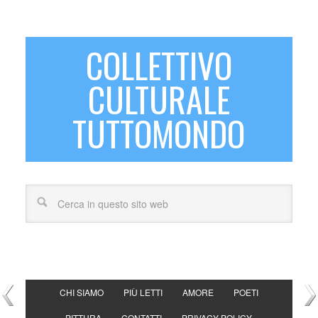
COLLETTIVO
CULTURALE
TUTTOMONDO
CHI SIAMO
PIÙ LETTI
AMORE
POETI
PITTURA
CONTATTI
PRIVACY POLICY