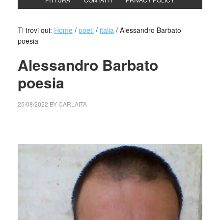
Ti trovi qui:
Home
/
poeti
/
italia
/
Alessandro Barbato
poesia
Alessandro Barbato
poesia
25/08/2022
BY
CARLAITA
collettivo culturale tuttomondo Alessandro Barbato poesia