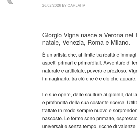
26/02/2026
BY
CARLAITA
cctm collettivo culturale tuttomondo Giorgio 
Giorgio Vigna nasce a Verona nel 19
natale, Venezia, Roma e Milano.
È un artista che, al limite tra realtà e imma
aspetti primari e primordiali. Avventure di t
naturale e artificiale, povero e prezioso. Vi
immaginario, tra ciò che è e ciò che appare.
Le sue opere, dalle sculture ai gioielli, dai 
e profondità della sua costante ricerca. Utilizz
trattate in modo sempre nuovo e sorprendent
nascoste. Le forme sono primarie, espression
universali e senza tempo, ricche di valenze