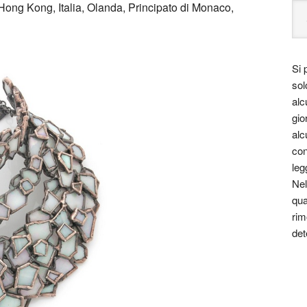
Hong Kong, Italia, Olanda, Principato di Monaco,
Si 
sol
alc
gio
alc
con
leg
Nel
qua
rim
det