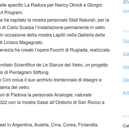
 site specific La Radura per Nancy Olnick e Giorgio
ur
Art Program.
ha ospitato la mostra personale Stati Naturali, per la
 di Carlo Scarpa l’installazione permanente in vetro
n occasione della mostra Lapilli nella Galleria delle
Gio
 di Licisco Magagnato.
enezia ha creato l’opera Fuochi di Rugiada, realizzata
Gab
mitato Scientifico de Le Stanze del Vetro, un progetto
Hen
to di Pentagram Stiftung.
Cini onlus il suo archivio trentennale di disegni e
Dan
teria del vetro.
Art
ni di Padova la personale Analogie, naturale
022 con la mostra Sassi all’Oratorio di San Rocco a
usei in Argentina, Austria, Cina, Corea, Finlandia,
Cat