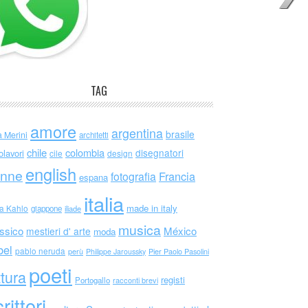
TAG
amore
argentina
brasile
a Merini
architetti
chile
colombia
disegnatori
olavori
cile
design
english
nne
Francia
fotografia
espana
italia
made in italy
da Kahlo
giappone
iliade
musica
ssico
México
mestieri d' arte
moda
bel
pablo neruda
perù
Philippe Jaroussky
Pier Paolo Pasolini
poeti
ttura
registi
Portogallo
racconti brevi
rittori