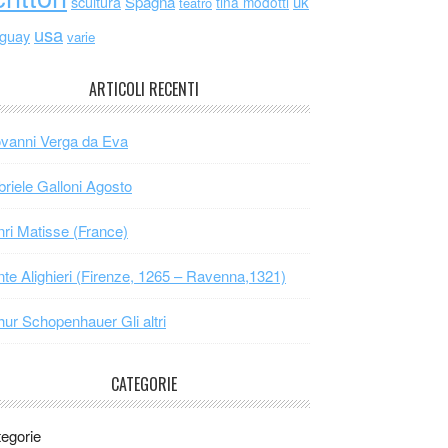
scultura
Spagna
uk
tina modotti
teatro
usa
uguay
varie
ARTICOLI RECENTI
vanni Verga da Eva
riele Galloni Agosto
ri Matisse (France)
te Alighieri (Firenze, 1265 – Ravenna,1321)
hur Schopenhauer Gli altri
CATEGORIE
egorie