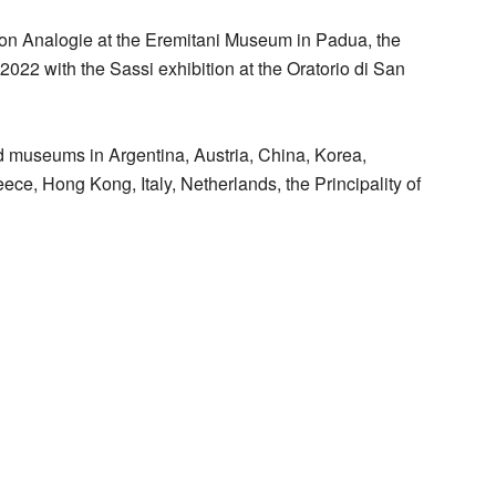
tion Analogie at the Eremitani Museum in Padua, the
 2022 with the Sassi exhibition at the Oratorio di San
d museums in Argentina, Austria, China, Korea,
ece, Hong Kong, Italy, Netherlands, the Principality of
Vigna (Italia)
 Giorgio Vigna (Italia)