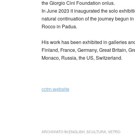
the Giorgio Cini Foundation onlus.
In June 2023 it inaugurated the solo exhibi
natural continuation of the journey begun in
Rocco in Padua.
His work has been exhibited in galleries an
Finland, France, Germany, Great Britain, Gre
Monaco, Russia, the US, Switzerland.
_
cctm.website
cctm collettivo culturale tuttomondo Giorgio 
cctm collettivo culturale tuttomondo
ARCHIVIATO IN:
ENGLISH
,
SCULTURA
,
VETRO