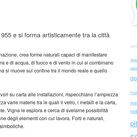
Vigna (Italia)
55 e si forma artisticamente tra la città
ginazione, crea forme naturali capaci di manifestare
Ald
erra e di acqua, di fuoco e di vento in cui si combinano
cap
gna si muove sul confine tra il mondo reale e quello
do
Fri
lavori su carta alle installazioni, rispecchiano l’ampiezza
a varie materie tra le quali il vetro, i metalli e la carta,
me
e. Vigna le esplora e cerca di svelarne possibilità
no
e degli elementi con cui lavora. Forti e naturali,
pi
 simboliche.
sc