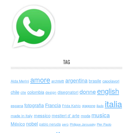
TAG
amore
argentina
brasile
capolavori
Alda Merini
architetti
english
donne
chile
colombia
disegnatori
cile
design
italia
Francia
fotografia
espana
Frida Kahlo
giappone
iliade
musica
messico
mestieri d' arte
made in italy
moda
nobel
México
pablo neruda
perù
Philippe Jaroussky
Pier Paolo