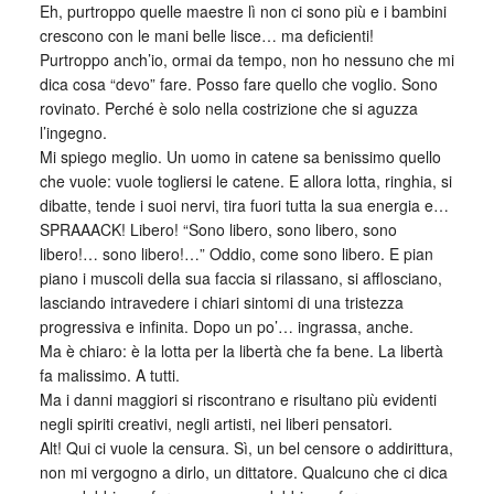
Eh, purtroppo quelle maestre lì non ci sono più e i bambini
crescono con le mani belle lisce… ma deficienti!
Purtroppo anch’io, ormai da tempo, non ho nessuno che mi
dica cosa “devo” fare. Posso fare quello che voglio. Sono
rovinato. Perché è solo nella costrizione che si aguzza
l’ingegno.
Mi spiego meglio. Un uomo in catene sa benissimo quello
che vuole: vuole togliersi le catene. E allora lotta, ringhia, si
dibatte, tende i suoi nervi, tira fuori tutta la sua energia e…
SPRAAACK! Libero! “Sono libero, sono libero, sono
libero!… sono libero!…” Oddio, come sono libero. E pian
piano i muscoli della sua faccia si rilassano, si afflosciano,
lasciando intravedere i chiari sintomi di una tristezza
progressiva e infinita. Dopo un po’… ingrassa, anche.
Ma è chiaro: è la lotta per la libertà che fa bene. La libertà
fa malissimo. A tutti.
Ma i danni maggiori si riscontrano e risultano più evidenti
negli spiriti creativi, negli artisti, nei liberi pensatori.
Alt! Qui ci vuole la censura. Sì, un bel censore o addirittura,
non mi vergogno a dirlo, un dittatore. Qualcuno che ci dica