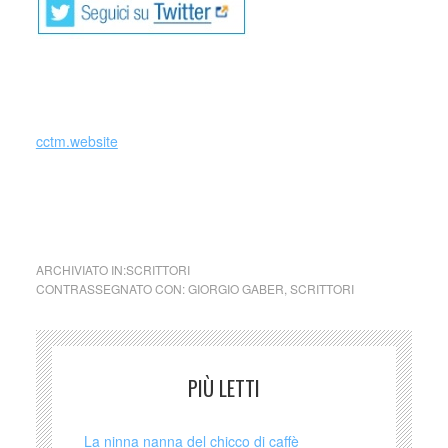
_
cctm.website
collettivo culturale tuttomondo Giorgio Gaber la libertà mi fa
male
ARCHIVIATO IN:
SCRITTORI
CONTRASSEGNATO CON:
GIORGIO GABER
,
SCRITTORI
PIÙ LETTI
La ninna nanna del chicco di caffè