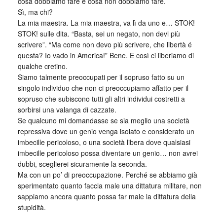
cosa dobbiamo fare e cosa non dobbiamo fare.
Sì, ma chi?
La mia maestra. La mia maestra, va lì da uno e… STOK!
STOK! sulle dita. “Basta, sei un negato, non devi più
scrivere”. “Ma come non devo più scrivere, che libertà é
questa? Io vado in America!” Bene. E così ci liberiamo di
qualche cretino.
Siamo talmente preoccupati per il sopruso fatto su un
singolo individuo che non ci preoccupiamo affatto per il
sopruso che subiscono tutti gli altri individui costretti a
sorbirsi una valanga di cazzate.
Se qualcuno mi domandasse se sia meglio una società
repressiva dove un genio venga isolato e considerato un
imbecille pericoloso, o una società libera dove qualsiasi
imbecille pericoloso possa diventare un genio… non avrei
dubbi, sceglierei sicuramente la seconda.
Ma con un po’ di preoccupazione. Perché se abbiamo già
sperimentato quanto faccia male una dittatura militare, non
sappiamo ancora quanto possa far male la dittatura della
stupidità.