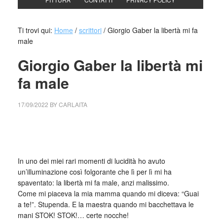
Ti trovi qui:
Home
/
scrittori
/
Giorgio Gaber la libertà mi fa
male
Giorgio Gaber la libertà mi
fa male
17/09/2022
BY
CARLAITA
collettivo culturale tuttomondo Giorgio Gaber la libertà mi fa
male
In uno dei miei rari momenti di lucidità ho avuto
un’illuminazione così folgorante che lì per lì mi ha
spaventato: la libertà mi fa male, anzi malissimo.
Come mi piaceva la mia mamma quando mi diceva: “Guai
a te!”. Stupenda. E la maestra quando mi bacchettava le
mani STOK! STOK!… certe nocche!