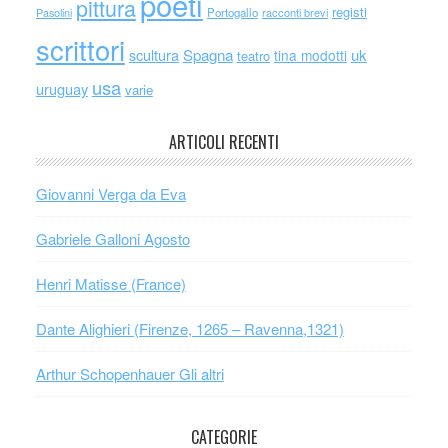
poeti
pittura
registi
Portogallo
racconti brevi
Pasolini
scrittori
scultura
Spagna
uk
tina modotti
teatro
usa
uruguay
varie
ARTICOLI RECENTI
Giovanni Verga da Eva
Gabriele Galloni Agosto
Henri Matisse (France)
Dante Alighieri (Firenze, 1265 – Ravenna,1321)
Arthur Schopenhauer Gli altri
CATEGORIE