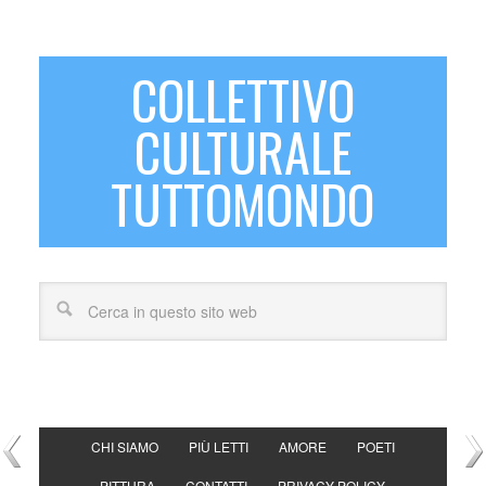
COLLETTIVO
CULTURALE
TUTTOMONDO
CHI SIAMO
PIÙ LETTI
AMORE
POETI
PITTURA
CONTATTI
PRIVACY POLICY