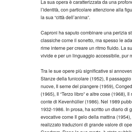
La sua opera è caratterizzata da una profond
l’identità, con particolare attenzione alla f
la sua “città dell’anima”.
Caproni ha saputo combinare una perizia stil
classiche come il sonetto, ma spesso le a
rime interne per creare un ritmo fluido. La 
vivide e per un linguaggio accessibile, pur
Tra le sue opere più significative si annove
Stanze della funicolare (1952), Il passaggi
nuove, Il seme del piangere (1959), Conged
(1965), Il “Terzo libro” e altre cose (1968), Il
conte di Kevenhüller (1986). Nel 1989 pubbl
1932-1986. In prosa, ha scritto un diario di g
evocative come Il gelo della mattina (1954), o
realizzato traduzioni di grande valore di ope