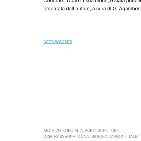
Cendrars. Dopo la sua morte, è stata pubblic
preparata dall’autore, a cura di G. Agamben,
_
cctm.website
Si precisa che la diffusione di testi o immag
alcuno scopo di lucro, nè rappresenta una t
alcuna periodicità specifica. Non può pertant
legge n. 62 del 7.03.2001.
Nel caso si dovesse involontariamente ledere
rimosso immediatamente su segnalazione del 
cctm collettivo culturale tuttomondo Giorgio
ARCHIVIATO IN:
ITALIA
,
POETI
,
SCRITTORI
CONTRASSEGNATO CON:
GIORGIO CAPRONI
,
ITALIA
,