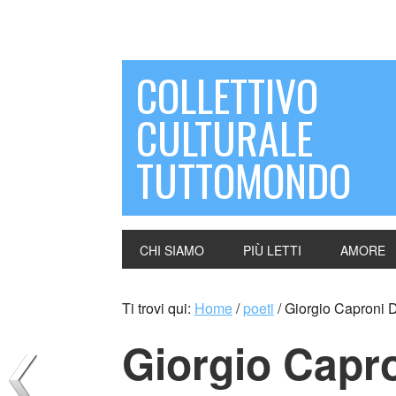
COLLETTIVO
CULTURALE
TUTTOMONDO
CHI SIAMO
PIÙ LETTI
AMORE
Ti trovi qui:
Home
/
poeti
/
Giorgio Caproni D
Giorgio Capro