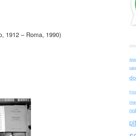
 Caproni Disdetta
rno, 1912 – Roma, 1990)
Ald
cap
do
Fri
me
no
pi
sc