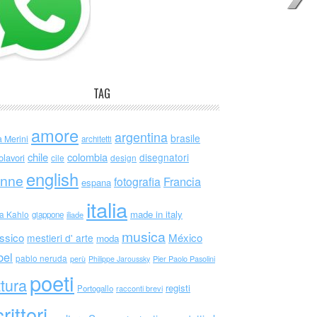
TAG
amore
argentina
brasile
a Merini
architetti
chile
colombia
disegnatori
olavori
cile
design
english
nne
Francia
fotografia
espana
italia
made in italy
da Kahlo
giappone
iliade
musica
ssico
México
mestieri d' arte
moda
bel
pablo neruda
perù
Philippe Jaroussky
Pier Paolo Pasolini
poeti
ttura
registi
Portogallo
racconti brevi
rittori