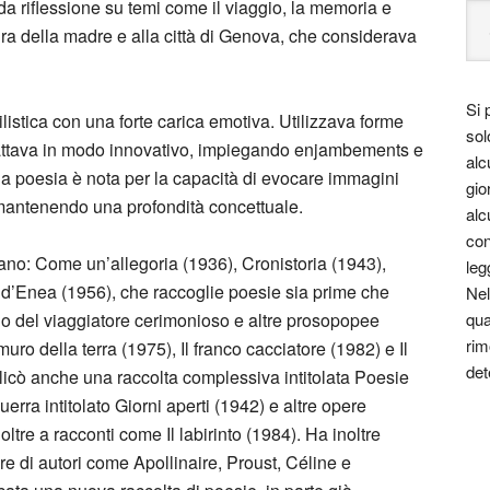
a riflessione su temi come il viaggio, la memoria e
igura della madre e alla città di Genova, che considerava
Si 
istica con una forte carica emotiva. Utilizzava forme
sol
dattava in modo innovativo, impiegando enjambements e
alc
sua poesia è nota per la capacità di evocare immagini
gio
 mantenendo una profondità concettuale.
alc
con
rano: Come un’allegoria (1936), Cronistoria (1943),
leg
o d’Enea (1956), che raccoglie poesie sia prime che
Nel
o del viaggiatore cerimonioso e altre prosopopee
qua
rim
 muro della terra (1975), Il franco cacciatore (1982) e Il
det
icò anche una raccolta complessiva intitolata Poesie
uerra intitolato Giorni aperti (1942) e altre opere
ltre a racconti come Il labirinto (1984). Ha inoltre
re di autori come Apollinaire, Proust, Céline e