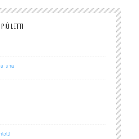
PIÙ LETTI
la luna
totti