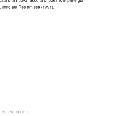
ata una nuova raccolta di poesie, in parte già
 intitolata Res amissa (1991).
ini è solo a carattere divulgativo della cultura e senza
estata giornalistica in quanto viene aggiornata senza
o considerarsi un prodotto editoriale ai sensi della
 un qualsiasi copyright d’autore, il contenuto verrà
detentore dell’avente diritto.
 Caproni Disdetta
POETI
,
SCRITTTORI