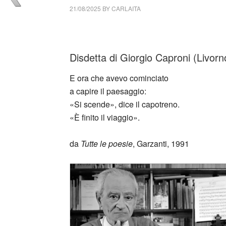
21/08/2025
BY
CARLAITA
cctm collettivo culturale tuttomondo Giorgio
Disdetta di Giorgio Caproni (Livo
E ora che avevo cominciato
a capire il paesaggio:
«Si scende», dice il capotreno.
«È finito il viaggio».
da
Tutte le poesie
, Garzanti, 1991