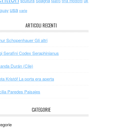
scultura
Spagna
uk
tina modotti
teatro
usa
uguay
varie
ARTICOLI RECENTI
hur Schopenhauer Gli altri
gi Serafini Codex Seraphinianus
nda Durán (Cile)
ta Kristóf La porta era aperta
ilia Paredes Paisajes
CATEGORIE
egorie