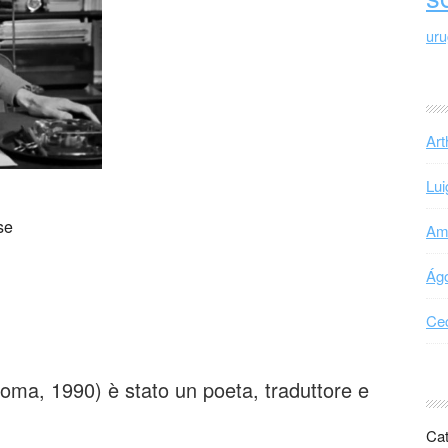
ur
Art
Lui
se
Ama
Ágo
Cec
oma, 1990) è stato un poeta, traduttore e
Cat